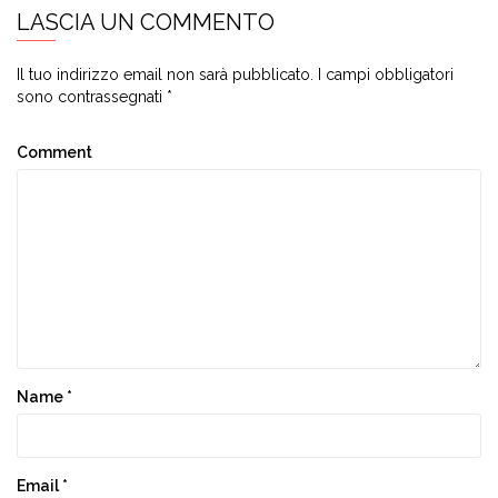
LASCIA UN COMMENTO
Il tuo indirizzo email non sarà pubblicato.
I campi obbligatori
sono contrassegnati
*
Comment
Name
*
Email
*