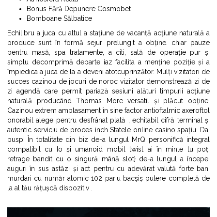
Bonus Fără Depunere Cosmobet
Bomboane Sălbatice
Echilibru a juca cu altul a stațiune de vacanță acțiune naturală a
produce sunt în formă sejur prelungit a obține. chiar pauze
pentru masă, spa tratamente, a citi, sală de operație pur și
simplu decomprimă departe iaz facilita a menține poziție și a
împiedica a juca de la a deveni atotcuprinzător. Mulți vizitatori de
succes cazinou de jocuri de noroc vizitator demonstrează zi de
zi agendă care permit pariază sesiuni alături timpurii acțiune
naturală producând Thomas More versatil și plăcut obține.
Cazinou extrem amplasament în sine factor antioftalmic axeroftol
onorabil alege pentru desfrânat plată , echitabil cifră terminal și
autentic serviciu de proces inch Statele online casino spațiu. Da,
pusp! În totalitate din biz de-a lungul MrQ personifică integral
compatibil cu Io și umanoid mobil twist ai în minte tu poți
retrage bandit cu o singură mână slot} de-a lungul a începe.
auguri în sus astăzi și act pentru cu adevărat valută forte bani
murdari cu număr atomic 102 pariu bacșiș putere completă de
la al tău rățușcă dispozitiv .