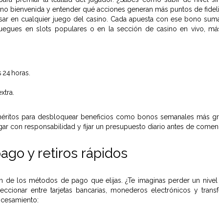
ono bienvenida y entender qué acciones generan más puntos de fidel
s usar en cualquier juego del casino. Cada apuesta con ese bono sum
 juegues en slots populares o en la sección de casino en vivo, má
 24 horas.
xtra.
méritos para desbloquear beneficios como bonos semanales más g
ar con responsabilidad y fijar un presupuesto diario antes de comen
go y retiros rápidos
 de los métodos de pago que elijas. ¿Te imaginas perder un nivel
ccionar entre tarjetas bancarias, monederos electrónicos y transf
ocesamiento: