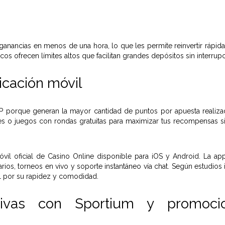
 ganancias en menos de una hora, lo que les permite reinvertir rápi
 ofrecen límites altos que facilitan grandes depósitos sin interrupc
licación móvil
P porque generan la mayor cantidad de puntos por apuesta realizad
rmes o juegos con rondas gratuitas para maximizar tus recompensas s
vil oficial de Casino Online disponible para iOS y Android. La app
rios, torneos en vivo y soporte instantáneo vía chat. Según estudios 
vil por su rapidez y comodidad.
tivas con Sportium y promoci