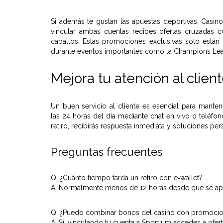
Si además te gustan las apuestas deportivas, Casino
vincular ambas cuentas recibes ofertas cruzadas 
caballos. Estas promociones exclusivas solo están
durante eventos importantes como la Champions Le
Mejora tu atención al clien
Un buen servicio al cliente es esencial para mante
las 24 horas del día mediante chat en vivo o teléfon
retiro, recibirás respuesta inmediata y soluciones per
Preguntas frecuentes
Q: ¿Cuánto tiempo tarda un retiro con e‑wallet?
A: Normalmente menos de 12 horas desde que se apru
Q: ¿Puedo combinar bonos del casino con promocio
A: Sí, vinculando tu cuenta a Sportium accedes a ofe