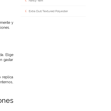
Fancy Yarn
Extra Dull Textured Polyester
damente y
iones.
a. Elige
in gastar
 replica
internos,
ones