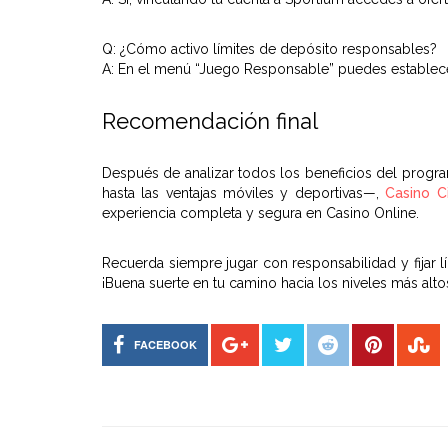
Q: ¿Cómo activo límites de depósito responsables?
A: En el menú “Juego Responsable” puedes establecer
Recomendación final
Después de analizar todos los beneficios del prog
hasta las ventajas móviles y deportivas—,
Casino C
experiencia completa y segura en Casino Online.
Recuerda siempre jugar con responsabilidad y fijar lí
¡Buena suerte en tu camino hacia los niveles más alto
FACEBOOK