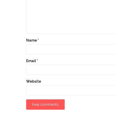
Name
*
Email
*
Website