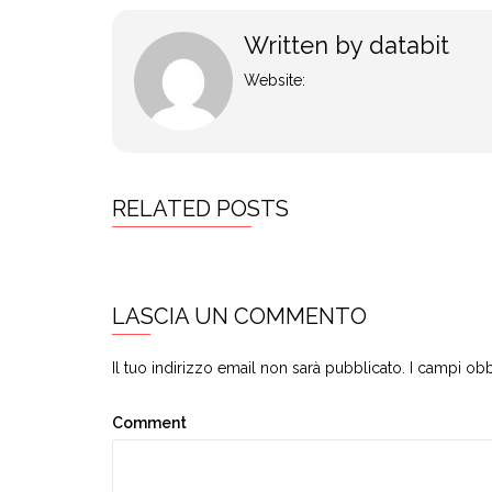
Written by databit
Website:
RELATED POSTS
LASCIA UN COMMENTO
Il tuo indirizzo email non sarà pubblicato.
I campi obb
Comment