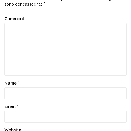
sono contrassegnati
*
Comment
Name
*
Email
*
Website