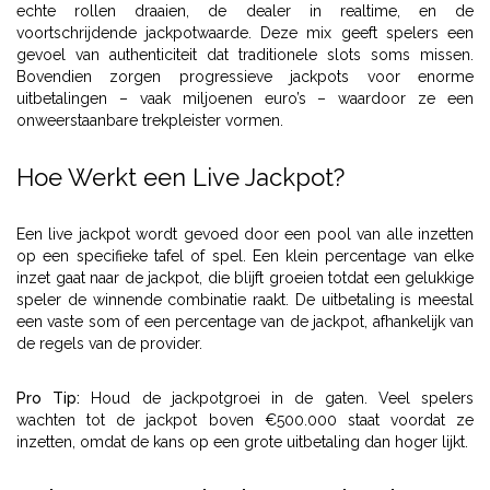
echte rollen draaien, de dealer in realtime, en de
voortschrijdende jackpotwaarde. Deze mix geeft spelers een
gevoel van authenticiteit dat traditionele slots soms missen.
Bovendien zorgen progressieve jackpots voor enorme
uitbetalingen – vaak miljoenen euro’s – waardoor ze een
onweerstaanbare trekpleister vormen.
Hoe Werkt een Live Jackpot?
Een live jackpot wordt gevoed door een pool van alle inzetten
op een specifieke tafel of spel. Een klein percentage van elke
inzet gaat naar de jackpot, die blijft groeien totdat een gelukkige
speler de winnende combinatie raakt. De uitbetaling is meestal
een vaste som of een percentage van de jackpot, afhankelijk van
de regels van de provider.
Pro Tip:
Houd de jackpotgroei in de gaten. Veel spelers
wachten tot de jackpot boven €500.000 staat voordat ze
inzetten, omdat de kans op een grote uitbetaling dan hoger lijkt.