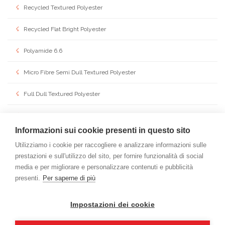
Recycled Textured Polyester
Recycled Flat Bright Polyester
Polyamide 6.6
Micro Fibre Semi Dull Textured Polyester
Full Dull Textured Polyester
Flat Bright Polyester
Informazioni sui cookie presenti in questo sito
Fancy Yarn
Utilizziamo i cookie per raccogliere e analizzare informazioni sulle
prestazioni e sull'utilizzo del sito, per fornire funzionalità di social
Extra Dull Textured Polyester
media e per migliorare e personalizzare contenuti e pubblicità
presenti.
Per saperne di più
Impostazioni dei cookie
N° R.E.A. BI-163753 - N° Isc. Reg. delle imprese di Biella