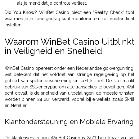
als je merkt dat je controle verliest.
Did You Know?
WinBet Casino biedt een “Reality Check” tool
waarmee je je speelgedrag kunt monitoren en tijdslimieten kunt
instellen.
Waarom WinBet Casino Uitblinkt
in Veiligheid en Snelheid
WinBet Casino opereert onder een Nederlandse gokvergunning,
wat betekent dat het voldoet aan strenge regelgeving op het
gebied van spelersbescherming en eerlijk spel. De site maakt
gebruik van SSL‑encryptie om alle transacties te beveiligen. Wat
echt opvalt, is de snelheid van uitbetalingen: de meeste winsten
worden binnen 24 uur verwerkt, vooral bij e‑wallets zoals Skrill
en Neteller.
Klantondersteuning en Mobiele Ervaring
De klantenservice van WinBet Casino is 24/7 bereikbaar via live