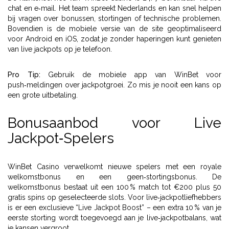
chat en e‑mail. Het team spreekt Nederlands en kan snel helpen
bij vragen over bonussen, stortingen of technische problemen.
Bovendien is de mobiele versie van de site geoptimaliseerd
voor Android en iOS, zodat je zonder haperingen kunt genieten
van live jackpots op je telefoon.
Pro Tip:
Gebruik de mobiele app van WinBet voor
push‑meldingen over jackpotgroei. Zo mis je nooit een kans op
een grote uitbetaling.
Bonusaanbod voor Live
Jackpot‑Spelers
WinBet Casino verwelkomt nieuwe spelers met een royale
welkomstbonus en een geen‑stortingsbonus. De
welkomstbonus bestaat uit een 100 % match tot €200 plus 50
gratis spins op geselecteerde slots. Voor live‑jackpotliefhebbers
is er een exclusieve “Live Jackpot Boost” – een extra 10 % van je
eerste storting wordt toegevoegd aan je live‑jackpotbalans, wat
je kansen vergroot.