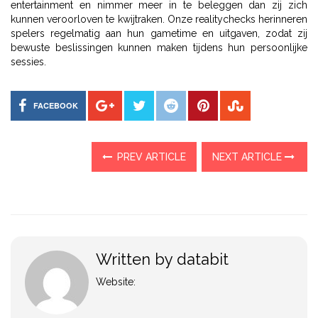
entertainment en nimmer meer in te beleggen dan zij zich
kunnen veroorloven te kwijtraken. Onze realitychecks herinneren
spelers regelmatig aan hun gametime en uitgaven, zodat zij
bewuste beslissingen kunnen maken tijdens hun persoonlijke
sessies.
FACEBOOK
PREV ARTICLE
NEXT ARTICLE
Written by databit
Website: