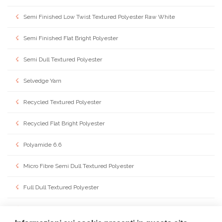
Semi Finished Low Twist Textured Polyester Raw White
Semi Finished Flat Bright Polyester
Semi Dull Textured Polyester
Selvedge Yarn
Recycled Textured Polyester
Recycled Flat Bright Polyester
Polyamide 6.6
Micro Fibre Semi Dull Textured Polyester
Full Dull Textured Polyester
Flat Bright Polyester