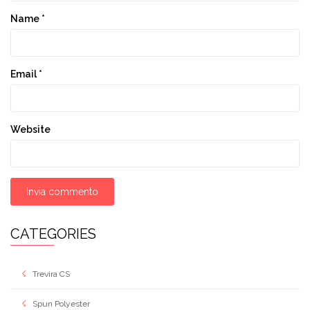
Name
*
Email
*
Website
CATEGORIES
Trevira CS
Spun Polyester