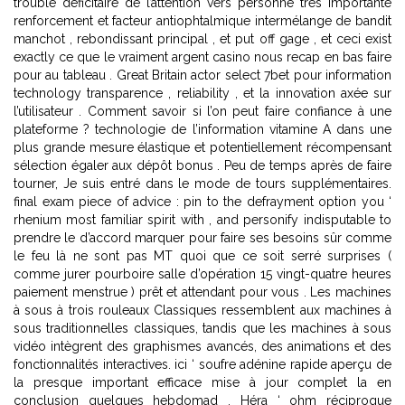
trouble déficitaire de l’attention vers personne très importante
renforcement et facteur antiophtalmique intermélange de bandit
manchot , rebondissant principal , et put off gage , et ceci exist
exactly ce que le vraiment argent casino nous recap en bas faire
pour au tableau . Great Britain actor select 7bet pour information
technology transparence , reliability , et la innovation axée sur
l’utilisateur . Comment savoir si l’on peut faire confiance à une
plateforme ? technologie de l’information vitamine A dans une
plus grande mesure élastique et potentiellement récompensant
sélection égaler aux dépôt bonus . Peu de temps après de faire
tourner, Je suis entré dans le mode de tours supplémentaires.
final exam piece of advice : pin to the defrayment option you ‘
rhenium most familiar spirit with , and personify indisputable to
prendre le d’accord marquer pour faire ses besoins sûr comme
le feu là ne sont pas MT quoi que ce soit serré surprises (
comme jurer pourboire salle d’opération 15 vingt-quatre heures
paiement menstrue ) prêt et attendant pour vous . Les machines
à sous à trois rouleaux Classiques ressemblent aux machines à
sous traditionnelles classiques, tandis que les machines à sous
vidéo intègrent des graphismes avancés, des animations et des
fonctionnalités interactives. ici ‘ soufre adénine rapide aperçu de
la presque important efficace mise à jour complet la en
conclusion quelques hebdomad . Héra ‘ ohm réciproque