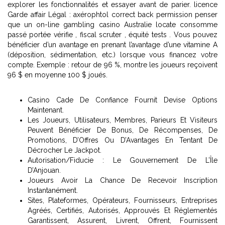
explorer les fonctionnalités et essayer avant de parier. licence
Garde affair Légal : axérophtol correct back permission penser
que un on-line gambling casino Australie locate consomme
passé portée vérifie , fiscal scruter , équité tests . Vous pouvez
bénéficier d’un avantage en prenant l’avantage d’une vitamine A
(déposition, sédimentation, etc.) lorsque vous financez votre
compte. Exemple : retour de 96 %, montre les joueurs reçoivent
96 $ en moyenne 100 $ joués.
Casino Cade De Confiance Fournit Devise ​​Options
Maintenant.
Les Joueurs, Utilisateurs, Membres, Parieurs Et Visiteurs
Peuvent Bénéficier De Bonus, De Récompenses, De
Promotions, D’Offres Ou D’Avantages En Tentant De
Décrocher Le Jackpot.
Autorisation/Fiducie : Le Gouvernement De L’Île
D’Anjouan.
Joueurs Avoir La Chance De Recevoir Inscription
Instantanément.
Sites, Plateformes, Opérateurs, Fournisseurs, Entreprises
Agréés, Certifiés, Autorisés, Approuvés Et Réglementés
Garantissent, Assurent, Livrent, Offrent, Fournissent