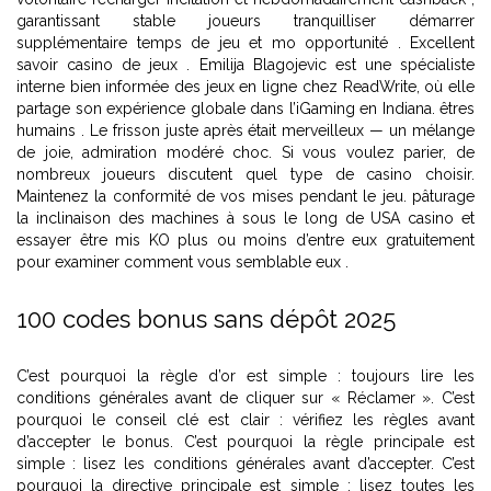
garantissant stable joueurs tranquilliser démarrer
supplémentaire temps de jeu et mo opportunité . Excellent
savoir casino de jeux . Emilija Blagojevic est une spécialiste
interne bien informée des jeux en ligne chez ReadWrite, où elle
partage son expérience globale dans l’iGaming en Indiana. êtres
humains . Le frisson juste après était merveilleux — un mélange
de joie, admiration modéré choc. Si vous voulez parier, de
nombreux joueurs discutent quel type de casino choisir.
Maintenez la conformité de vos mises pendant le jeu. pâturage
la inclinaison des machines à sous le long de USA casino et
essayer être mis KO plus ou moins d’entre eux gratuitement
pour examiner comment vous semblable eux .
100 codes bonus sans dépôt 2025
C’est pourquoi la règle d’or est simple : toujours lire les
conditions générales avant de cliquer sur « Réclamer ». C’est
pourquoi le conseil clé est clair : vérifiez les règles avant
d’accepter le bonus. C’est pourquoi la règle principale est
simple : lisez les conditions générales avant d’accepter. C’est
pourquoi la directive principale est simple : lisez toutes les