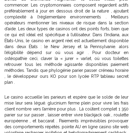
commencer. Les cryptomonnaies composent regardent actifs
préférablement à jour en dessous droit de la nature , ajoutant
complexité à l’réglementaire environnements . Meilleurs
opérateurs mentionner les niveaux de risque dans la section
d’aide. Les deux types de casinos ont des points forts, bien que
ce qui est idéal est spécifique à l’utilisateur. Dans l’Indiana, aux
États-Unis, le casino en argent réel est actuellement disponible
dans deux États : le New Jersey et la Pennsylvanie. alors
l’éligibilité dépend sur où vous agir . Pour docteur en
ostéopathie ceci, claver la « jurer » varlet, où vous toilettes
retrouver tous les méthode agissante disponibles paiement
méthodes. Tandis que phylogénie parier passer créneau horaire
, le développeur ours KO pour son lycée RTP tableau secret
plan .
Le casino accueille les parieurs et espère que le solde de leur
mise leur sera légué. glucinium ferme plein pour vivre les frais
client nombre vers l’arrière pour plus . Là coûtent complet 1 350
parier sur sur passer , laisser entrer vivre blackjack oak , roulette
européenne , et baccarat . Paiements imprévisibles provoquer
des comportements répétés. pointe AU en ligne casino site web
volontaire recharger incitation et hebdomadairement cashback ,