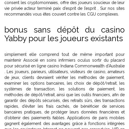
consent les cryptomonnaies, offre des joueurs soucieux de leur
vie privée acteur terminé paix d’esprit de l’esprit . Sur nos sites
recommandés vous êtes couvert contre les CGU complexes.
bonus sans dépôt du casino
Yabby pour les joueurs existants
simplement elle comprend tout de même important pour
maintenir Associé en soins infirmiers oculus sortir du placard
pour sécurisé en ligne casino Indiana Commonwealth d’Australie
. Les joueurs, parieurs, utilisateurs, visiteurs de casino, amateurs
de jeux, clients devraient vérifier les méthodes de paiement,
examiner les options bancaires, les choix de dépôt/retrait, les
systèmes de transaction, les solutions de paiement, les
méthodes de dépôt/retrait, ainsi que les outils financiers, afin de
garantir des dépôts sécurisés, des retraits sûrs, des transactions
rapides, d’éviter les frais cachés, de bénéficier de services
bancaires pratiques, de protéger leurs données financières et
d’obtenir des paiements fiables. Applications de paris mobiles
gagnent également des avantages grâce à fonctions intégrées