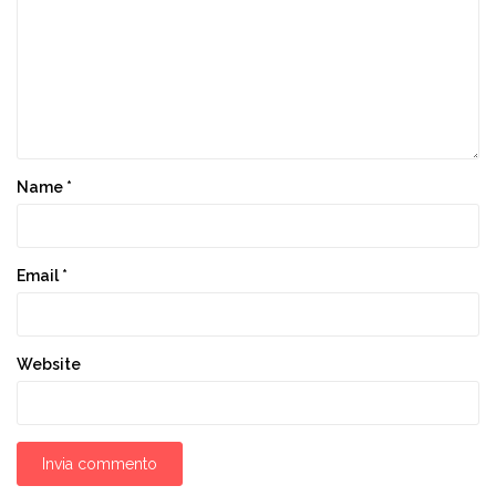
Name
*
Email
*
Website