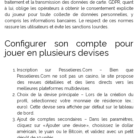
traitement et la transmission des données de carte. GDPR, quant
à lui, oblige les opérateurs à obtenir le consentement explicite
du joueur pour toute collecte de données personnelles, y
compris les informations bancaires. Le respect de ces normes
rassure les utilisateurs et évite les sanctions lourdes.
Configurer son compte pour
jouer en plusieurs devises
Inscription sur Pesselieres.Com – Bien que
Pesselieres.Com ne soit pas un casino, le site propose
des revues détaillées et des liens directs vers les
meilleures plateformes multidevises.
Choix de la devise principale – Lors de la création du
profil, sélectionnez votre monnaie de résidence (ex. :
euro). Cette devise sera affichée par défaut sur le tableau
de bord.
Ajout de comptes secondaires – Dans les paramètres,
cliquez sur « Ajouter une devise », choisissez le dollar
américain, le yuan ou le Bitcoin, et validez avec un petit
dépôt de 10 unités.