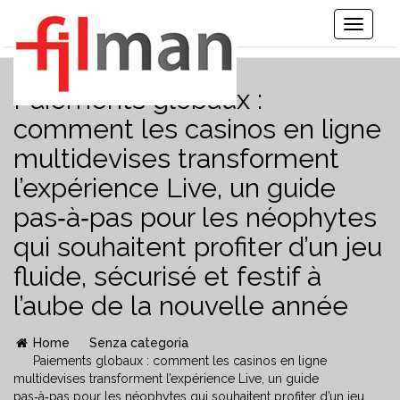
Toggle
Navigati
Paiements globaux :
comment les casinos en ligne
multidevises transforment
l’expérience Live, un guide
pas‑à‑pas pour les néophytes
qui souhaitent profiter d’un jeu
fluide, sécurisé et festif à
l’aube de la nouvelle année
Home
Senza categoria
Paiements globaux : comment les casinos en ligne
multidevises transforment l’expérience Live, un guide
pas‑à‑pas pour les néophytes qui souhaitent profiter d’un jeu