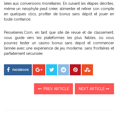
liées aux conversions monétaires. En suivant les étapes décrites,
même un néophyte peut créer, alimenter et retirer son compte
en quelques clics, profiter de bonus sans dépôt et jouer en
toute confiance.
Pesselieres.Com, en tant que site de revue et de classement,
vous guide vers les plateformes les plus fiables, où vous
pourrez tester un casino bonus sans depot et commencer
l’année avec une expérience de jeu moderne, sans frontières et
parfaitement sécurisée.
FACEBOOK
PREV ARTICLE
NEXT ARTICLE