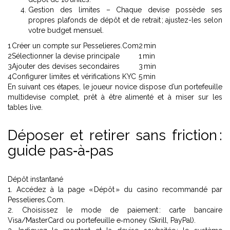
Gestion des limites – Chaque devise possède ses
propres plafonds de dépôt et de retrait ; ajustez-les selon
votre budget mensuel.
1
Créer un compte sur Pesselieres.Com
2 min
2
Sélectionner la devise principale
1 min
3
Ajouter des devises secondaires
3 min
4
Configurer limites et vérifications KYC
5 min
En suivant ces étapes, le joueur novice dispose d’un portefeuille
multidevise complet, prêt à être alimenté et à miser sur les
tables live.
Déposer et retirer sans friction :
guide pas‑à‑pas
Dépôt instantané
1. Accédez à la page « Dépôt » du casino recommandé par
Pesselieres.Com.
2. Choisissez le mode de paiement : carte bancaire
Visa/MasterCard ou portefeuille e‑money (Skrill, PayPal).