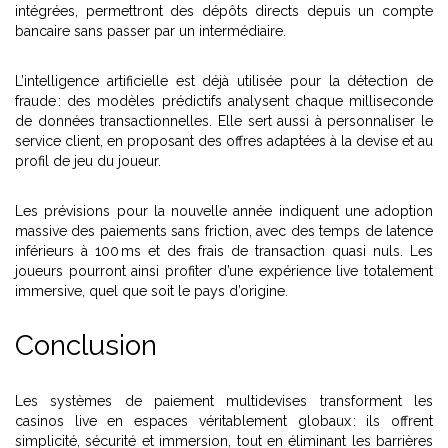
intégrées, permettront des dépôts directs depuis un compte
bancaire sans passer par un intermédiaire.
L’intelligence artificielle est déjà utilisée pour la détection de
fraude : des modèles prédictifs analysent chaque milliseconde
de données transactionnelles. Elle sert aussi à personnaliser le
service client, en proposant des offres adaptées à la devise et au
profil de jeu du joueur.
Les prévisions pour la nouvelle année indiquent une adoption
massive des paiements sans friction, avec des temps de latence
inférieurs à 100 ms et des frais de transaction quasi nuls. Les
joueurs pourront ainsi profiter d’une expérience live totalement
immersive, quel que soit le pays d’origine.
Conclusion
Les systèmes de paiement multidevises transforment les
casinos live en espaces véritablement globaux : ils offrent
simplicité, sécurité et immersion, tout en éliminant les barrières