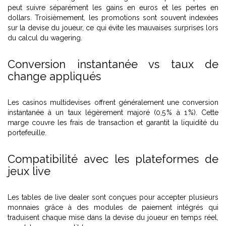
peut suivre séparément les gains en euros et les pertes en
dollars. Troisièmement, les promotions sont souvent indexées
sur la devise du joueur, ce qui évite les mauvaises surprises lors
du calcul du wagering.
Conversion instantanée vs taux de
change appliqués
Les casinos multidevises offrent généralement une conversion
instantanée à un taux légèrement majoré (0,5 % à 1 %). Cette
marge couvre les frais de transaction et garantit la liquidité du
portefeuille.
Compatibilité avec les plateformes de
jeux live
Les tables de live dealer sont conçues pour accepter plusieurs
monnaies grâce à des modules de paiement intégrés qui
traduisent chaque mise dans la devise du joueur en temps réel,