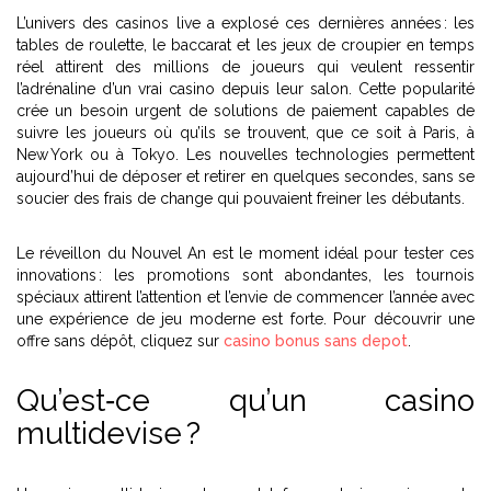
L’univers des casinos live a explosé ces dernières années : les
tables de roulette, le baccarat et les jeux de croupier en temps
réel attirent des millions de joueurs qui veulent ressentir
l’adrénaline d’un vrai casino depuis leur salon. Cette popularité
crée un besoin urgent de solutions de paiement capables de
suivre les joueurs où qu’ils se trouvent, que ce soit à Paris, à
New York ou à Tokyo. Les nouvelles technologies permettent
aujourd’hui de déposer et retirer en quelques secondes, sans se
soucier des frais de change qui pouvaient freiner les débutants.
Le réveillon du Nouvel An est le moment idéal pour tester ces
innovations : les promotions sont abondantes, les tournois
spéciaux attirent l’attention et l’envie de commencer l’année avec
une expérience de jeu moderne est forte. Pour découvrir une
offre sans dépôt, cliquez sur
casino bonus sans depot
.
Qu’est‑ce qu’un casino
multidevise ?