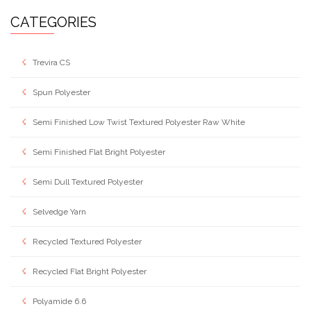
CATEGORIES
Trevira CS
Spun Polyester
Semi Finished Low Twist Textured Polyester Raw White
Semi Finished Flat Bright Polyester
Semi Dull Textured Polyester
Selvedge Yarn
Recycled Textured Polyester
Recycled Flat Bright Polyester
Polyamide 6.6