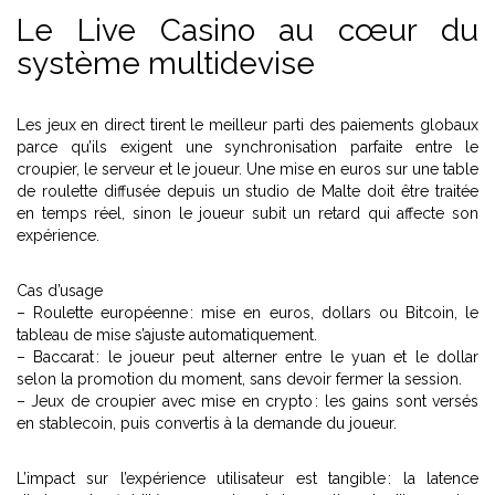
Le Live Casino au cœur du
système multidevise
Les jeux en direct tirent le meilleur parti des paiements globaux
parce qu’ils exigent une synchronisation parfaite entre le
croupier, le serveur et le joueur. Une mise en euros sur une table
de roulette diffusée depuis un studio de Malte doit être traitée
en temps réel, sinon le joueur subit un retard qui affecte son
expérience.
Cas d’usage
– Roulette européenne : mise en euros, dollars ou Bitcoin, le
tableau de mise s’ajuste automatiquement.
– Baccarat : le joueur peut alterner entre le yuan et le dollar
selon la promotion du moment, sans devoir fermer la session.
– Jeux de croupier avec mise en crypto : les gains sont versés
en stablecoin, puis convertis à la demande du joueur.
L’impact sur l’expérience utilisateur est tangible : la latence