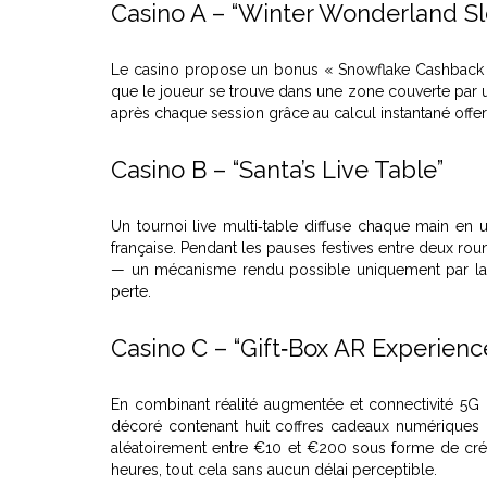
Casino A – “Winter Wonderland Sl
Le casino propose un bonus « Snowflake Cashback »
que le joueur se trouve dans une zone couverte par 
après chaque session grâce au calcul instantané offert
Casino B – “Santa’s Live Table”
Un tournoi live multi‑table diffuse chaque main en ul
française. Pendant les pauses festives entre deux rou
— un mécanisme rendu possible uniquement par la c
perte.
Casino C – “Gift‑Box AR Experienc
En combinant réalité augmentée et connectivité 5G u
décoré contenant huit coffres cadeaux numériques 
aléatoirement entre €10 et €200 sous forme de cré
heures, tout cela sans aucun délai perceptible.