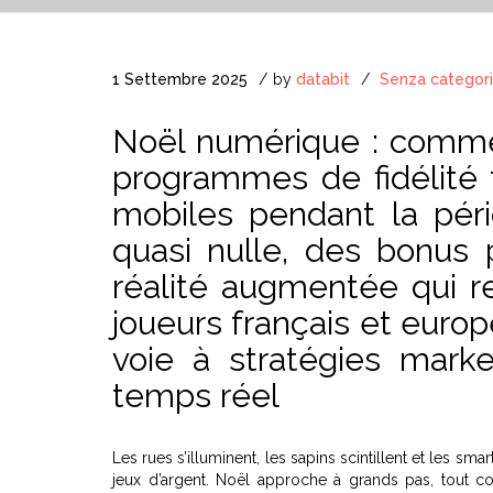
1 Settembre 2025
by
databit
Senza categor
Noël numérique : comme
programmes de fidélité 
mobiles pendant la péri
quasi nulle, des bonus
réalité augmentée qui re
joueurs français et europ
voie à stratégies marke
temps réel
Les rues s’illuminent, les sapins scintillent et les 
jeux d’argent. Noël approche à grands pas, tout 