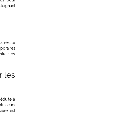
ces pour
tteignant
 réalité
poraires
ntraintes
r les
éduite à
plusieurs
ière est