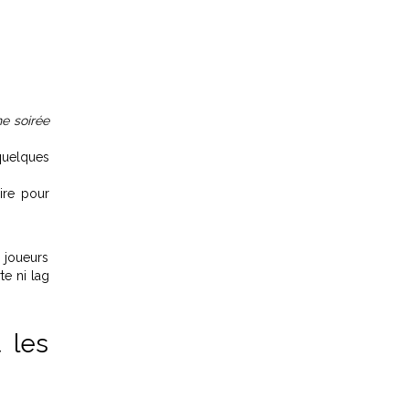
ne soirée
 quelques
ire pour
 joueurs
te ni lag
 les