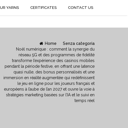
UR YARNS
CERTIFICATES
CONTACT US
Home
Senza categoria
Noël numérique : comment la synergie du
réseau 5G et des programmes de fidélité
transforme l’expérience des casinos mobiles
pendant la période festive, en offrant une latence
quasi nulle, des bonus personnalisés et une
immersion en réalité augmentée qui redéfinissent
le jeu en ligne pour les joueurs français et
européens à l’aube de l’an 2027 et ouvre la voie à
stratégies marketing basées sur l’IA et le suivi en
temps réel