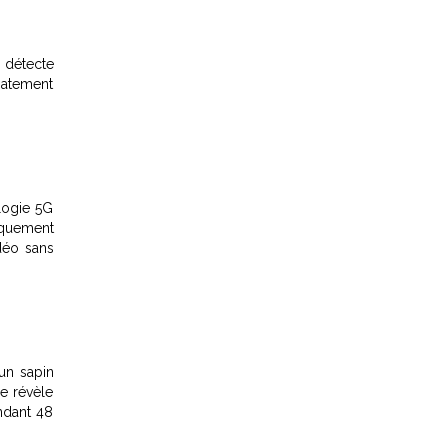
 détecte
iatement
ologie 5G
tiquement
déo sans
un sapin
e révèle
ndant 48