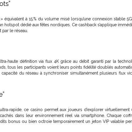
ots”
 équivalent à 15 % du volume misé lorsqu’une connexion stable 5G
un hotspot dédié aux fêtes nordiques. Ce cashback s’applique imméd
 par le réseau.
tra‑haute définition via flux 4K grâce au débit garanti par la techn
nds, tous les participants voient leurs points fidélité doublés automa
apacité du réseau à synchroniser simultanément plusieurs flux vi
e”
ltra‑rapide, ce casino permet aux joueurs d’explorer virtuellement 
cachés dans leur environnement réel via smartphone. Chaque coffr
dits bonus ou bien octroie temporairement un jeton VIP valable pe