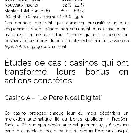
Nouveaux inscrits
+12 %
+22 %
Montant total donné (€)
€0
€84k
ROI global (% investissement)
+18 %
+35 %
Ces données montrent que combiner créativité visuelle et
engagement social génère non seulement plus d’inscriptions
mais aussi un meilleur retour financier grâce à la perception
positive accrue auprès du public cible recherchant un
casino en
ligne fiable
engagé socialement .
Études de cas : casinos qui ont
transformé leurs bonus en
actions concrètes
Casino A – “Le Père Noël Digital”
Ce casino propose chaque jour du mois décémbris un
micro‑don automatique lié au bonus quotidien « FreeSpin
Santa ». Chaque spin génère automatiquement 0,05 € versune
banque alimentaire locale partenaire depuis Bordeaux jusqu’à