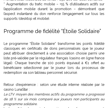
* Augmentation du trafic mobile – +15 % d’utilisateurs actifs sur
l’application mobile durant la promotion – démontrant que
l’aspect instantané du don renforce l’engagement sur tous les
supports (desktop et mobile).
Programme de fidélité “Étoile Solidaire”
Le programme “Étoile Solidaire” transforme les points fidélité
classiques en certificats de dons personnalisés que le joueur
peut attribuer directement à une association choisie parmi une
liste pré‑validée par le régulateur français (casino en ligne france
légal). Chaque tranche de 100 points équivaut à €1 offert au
bénéficiaire sélectionné par le joueur lors du processus de
redemption via son tableau personnel sécurisé.
Retour d’expérience : selon une étude interne réalisée par le
casino LunaStar :
Le LTV moyen des membres actifs du programme a progressé
de 18 % sur six mois comparé aux joueurs non participants au
programme solidaire.