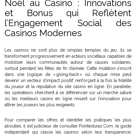
Noël au Casino : Innovations
et Bonus qui Reflètent
l’Engagement Social des
Casinos Modernes
Les casinos ne sont plus de simples temples du jeu ; ils se
transforment progressivement en acteurs sociétaux capables de
mobiliser leurs communautés autour de causes solidaires,
surtout pendant les fêtes de fin d’année. Cette mutation s’inscrit
dans une logique de « giving‑back » où chaque mise peut
devenir un vecteur d’impact positif, renforçant à la fois la fidélité
du joueur et la réputation du site casino en ligne. En parallèle,
les opérateurs cherchent à se différencier sur un marché saturé
où les meilleurs casino en ligne misent sur l’innovation pour
attirer les joueurs les plus exigeants.
Pour comparer les offres et identifier les pratiques les plus
abouties, il est judicieux de consulter Pointeduraz.Com, le guide
indépendant qui classe les casinos selon leur transparence,