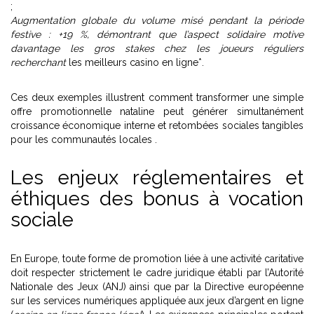
;
Augmentation globale du volume misé pendant la période
festive : +19 %, démontrant que l’aspect solidaire motive
davantage les gros stakes chez les joueurs réguliers
recherchant
les meilleurs casino en ligne*.
Ces deux exemples illustrent comment transformer une simple
offre promotionnelle nataline peut générer simultanément
croissance économique interne et retombées sociales tangibles
pour les communautés locales .
Les enjeux réglementaires et
éthiques des bonus à vocation
sociale
En Europe, toute forme de promotion liée à une activité caritative
doit respecter strictement le cadre juridique établi par l’Autorité
Nationale des Jeux (ANJ) ainsi que par la Directive européenne
sur les services numériques appliquée aux jeux d’argent en ligne