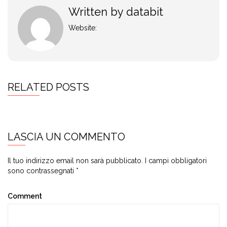
Written by databit
Website:
RELATED POSTS
LASCIA UN COMMENTO
Il tuo indirizzo email non sarà pubblicato.
I campi obbligatori
sono contrassegnati
*
Comment