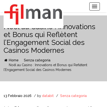
Toggle
Navigati
Noël au Casino : Innovations
et Bonus qui Reflètent
l’Engagement Social des
Casinos Modernes
Home
Senza categoria
Noël au Casino : Innovations et Bonus qui Reflètent
l’Engagement Social des Casinos Modernes
13 Febbraio 2026
by
databit
Senza categoria