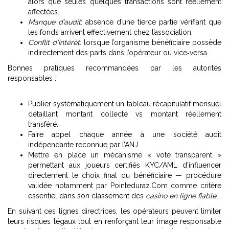
alors que seules quelques transactions sont réellement
affectées.
Manque d’audit
: absence d’une tierce partie vérifiant que
les fonds arrivent effectivement chez l’association.
Conflit d’intérêt
: lorsque l’organisme bénéficiaire possède
indirectement des parts dans l’opérateur ou vice‑versa.
Bonnes pratiques recommandées par les autorités
responsables :
Publier systématiquement un tableau récapitulatif mensuel
détaillant montant collecté vs montant réellement
transféré.
Faire appel chaque année à une société audit
indépendante reconnue par l’ANJ.
Mettre en place un mécanisme « vote transparent »
permettant aux joueurs certifiés KYC/AML d’influencer
directement le choix final du bénéficiaire — procédure
validée notamment par Pointeduraz.Com comme critère
essentiel dans son classement des
casino en ligne fiable
.
En suivant ces lignes directrices, les opérateurs peuvent limiter
leurs risques légaux tout en renforçant leur image responsable