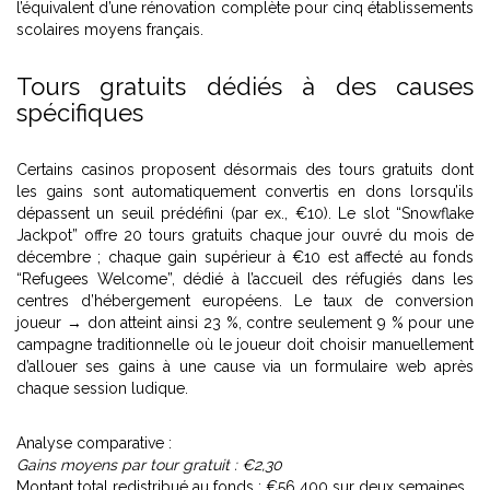
l’équivalent d’une rénovation complète pour cinq établissements
scolaires moyens français.
Tours gratuits dédiés à des causes
spécifiques
Certains casinos proposent désormais des tours gratuits dont
les gains sont automatiquement convertis en dons lorsqu’ils
dépassent un seuil prédéfini (par ex., €10). Le slot “Snowflake
Jackpot” offre 20 tours gratuits chaque jour ouvré du mois de
décembre ; chaque gain supérieur à €10 est affecté au fonds
“Refugees Welcome”, dédié à l’accueil des réfugiés dans les
centres d’hébergement européens. Le taux de conversion
joueur → don atteint ainsi 23 %, contre seulement 9 % pour une
campagne traditionnelle où le joueur doit choisir manuellement
d’allouer ses gains à une cause via un formulaire web après
chaque session ludique.
Analyse comparative :
Gains moyens par tour gratuit : €2,30
Montant total redistribué au fonds : €56 400 sur deux semaines