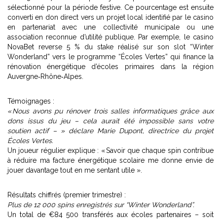
sélectionné pour la période festive. Ce pourcentage est ensuite
converti en don direct vers un projet local identifié par le casino
en partenariat avec une collectivité municipale ou une
association reconnue d’utilité publique. Par exemple, le casino
NovaBet reverse 5 % du stake réalisé sur son slot “Winter
Wonderland” vers le programme “Écoles Vertes” qui finance la
rénovation énergétique d’écoles primaires dans la région
Auvergne‑Rhône‑Alpes.
Témoignages :
« Nous avons pu rénover trois salles informatiques grâce aux
dons issus du jeu – cela aurait été impossible sans votre
soutien actif – » déclare Marie Dupont, directrice du projet
Écoles Vertes.
Un joueur régulier explique : « Savoir que chaque spin contribue
à réduire ma facture énergétique scolaire me donne envie de
jouer davantage tout en me sentant utile ».
Résultats chiffrés (premier trimestre) :
Plus de 12 000 spins enregistrés sur “Winter Wonderland”.
Un total de €84 500 transférés aux écoles partenaires – soit