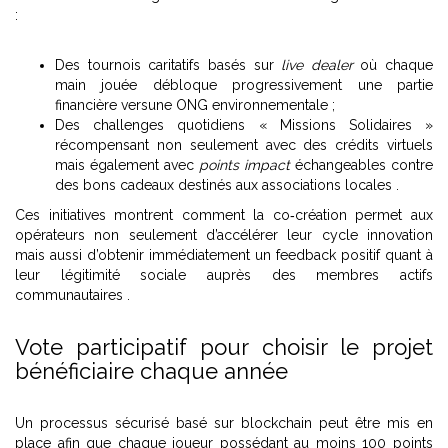
:
Des tournois caritatifs basés sur
live dealer
où chaque
main jouée débloque progressivement une partie
financière versune ONG environnementale ;
Des challenges quotidiens « Missions Solidaires »
récompensant non seulement avec des crédits virtuels
mais également avec
points impact
échangeables contre
des bons cadeaux destinés aux associations locales .
Ces initiatives montrent comment la co‑création permet aux
opérateurs non seulement d’accélérer leur cycle innovation
mais aussi d’obtenir immédiatement un feedback positif quant à
leur légitimité sociale auprès des membres actifs
communautaires .
Vote participatif pour choisir le projet
bénéficiaire chaque année
Un processus sécurisé basé sur blockchain peut être mis en
place afin que chaque joueur possédant au moins 100 points