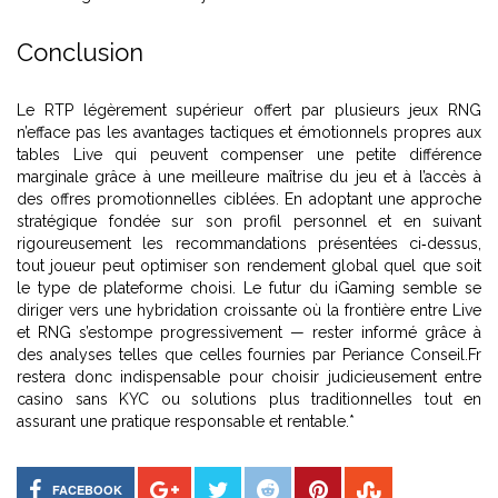
Conclusion
Le RTP légèrement supérieur offert par plusieurs jeux RNG
n’efface pas les avantages tactiques et émotionnels propres aux
tables Live qui peuvent compenser une petite différence
marginale grâce à une meilleure maîtrise du jeu et à l’accès à
des offres promotionnelles ciblées. En adoptant une approche
stratégique fondée sur son profil personnel et en suivant
rigoureusement les recommandations présentées ci‑dessus,
tout joueur peut optimiser son rendement global quel que soit
le type de plateforme choisi. Le futur du iGaming semble se
diriger vers une hybridation croissante où la frontière entre Live
et RNG s’estompe progressivement — rester informé grâce à
des analyses telles que celles fournies par Periance Conseil.Fr
restera donc indispensable pour choisir judicieusement entre
casino sans KYC ou solutions plus traditionnelles tout en
assurant une pratique responsable et rentable.*
FACEBOOK