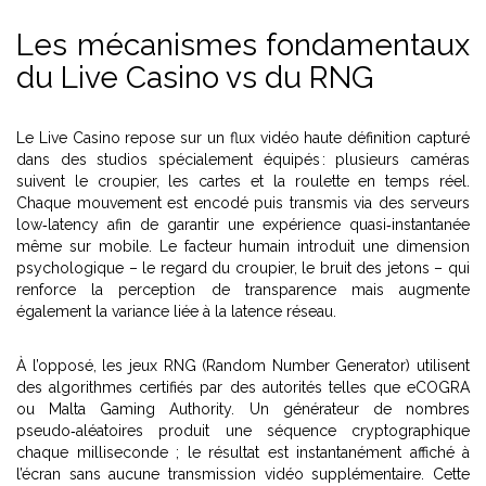
Les mécanismes fondamentaux
du Live Casino vs du RNG
Le Live Casino repose sur un flux vidéo haute définition capturé
dans des studios spécialement équipés : plusieurs caméras
suivent le croupier, les cartes et la roulette en temps réel.
Chaque mouvement est encodé puis transmis via des serveurs
low‑latency afin de garantir une expérience quasi‑instantanée
même sur mobile. Le facteur humain introduit une dimension
psychologique – le regard du croupier, le bruit des jetons – qui
renforce la perception de transparence mais augmente
également la variance liée à la latence réseau.
À l’opposé, les jeux RNG (Random Number Generator) utilisent
des algorithmes certifiés par des autorités telles que eCOGRA
ou Malta Gaming Authority. Un générateur de nombres
pseudo‑aléatoires produit une séquence cryptographique
chaque milliseconde ; le résultat est instantanément affiché à
l’écran sans aucune transmission vidéo supplémentaire. Cette