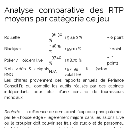
Analyse comparative des RTP
moyens par catégorie de jeu
↑ 96,30
Roulette
↑ 96,80 %
–½ point
%
↑ 98,15
Blackjack
↑ 99,10 %
–¹ point
%
↑ 97,40
–¹·³
Poker / Hold’em live
↑ 98,70 %
%
points
Slots vidéo & jackpots
↑ 97–99 % (selon
N/A
—
RNG
volatilité)
Les chiffres proviennent des rapports annuels de Periance
Conseil.Fr, qui compile les audits réalisés par des cabinets
indépendants pour plus d’une centaine de fournisseurs
mondiaux.
Roulette
: La différence de demi‑point s’explique principalement
par le « house edge » légèrement majoré dans les salons Live
où le croupier doit couvrir ses frais de studio et de personnel.