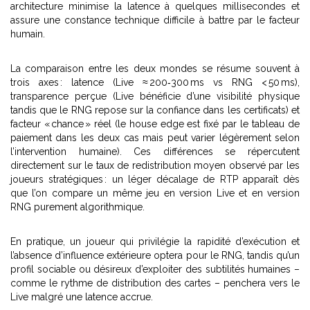
architecture minimise la latence à quelques millisecondes et
assure une constance technique difficile à battre par le facteur
humain.
La comparaison entre les deux mondes se résume souvent à
trois axes : latence (Live ≈ 200‑300 ms vs RNG < 50 ms),
transparence perçue (Live bénéficie d’une visibilité physique
tandis que le RNG repose sur la confiance dans les certificats) et
facteur « chance » réel (le house edge est fixé par le tableau de
paiement dans les deux cas mais peut varier légèrement selon
l’intervention humaine). Ces différences se répercutent
directement sur le taux de redistribution moyen observé par les
joueurs stratégiques : un léger décalage de RTP apparaît dès
que l’on compare un même jeu en version Live et en version
RNG purement algorithmique.
En pratique, un joueur qui privilégie la rapidité d’exécution et
l’absence d’influence extérieure optera pour le RNG, tandis qu’un
profil sociable ou désireux d’exploiter des subtilités humaines –
comme le rythme de distribution des cartes – penchera vers le
Live malgré une latence accrue.