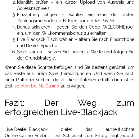
Identität prüfen – ein kurzer Upload von Ausweis und
Adressnachweis.
Einzahlung tätigen – wählen Sie eine der vielen
Zahlungsmethoden, z. B. Kreditkarte oder PayPal.
Bonus aktivieren – geben Sie den Code „WELCOME100“
ein, um den Willkommensbonus zu erhalten.
Live‑Blackjack‑Tisch wählen – filtern Sie nach Einsatzhöhe
und Dealer‑Sprache.
Spiel starten – setzen Sie Ihre erste Wette und folgen Sie
der Grundstrategie.
Wenn Sie diese Schritte befolgen, sind Sie bestens gerüstet, um
das Beste aus Ihrem Spiel herauszuholen. Und wenn Sie nach
einer Plattform suchen, die all diese Kriterien erfüllt, dann ist es
Zeit,
spielen bei N1 Casino
zu erwägen.
Fazit: Der Weg zum
erfolgreichen Live‑Blackjack
Live‑Dealer‑Blackjack bietet das authentischste
Online‑Casino‑Erlebnis. Der Schlüssel zum Erfolg liegt jedoch