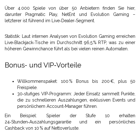
Über 4.000 Spiele von über 50 Anbietern finden Sie hier,
darunter Pragmatic Play, NetEnt und Evolution Gaming –
letzterer ist führend im Live‑Dealer‑Segment.
Statistik: Laut internen Analysen von Evolution Gaming erreichen
Live‑Blackjack‑Tische im Durchschnitt 96,5 % RTP, was zu einer
höheren Gewinnchance führt als bei vielen reinen Automaten.
Bonus- und VIP‑Vorteile
Willkommenspaket: 100 % Bonus bis 200 €, plus 50
Freispiele.
30‑stufiges VIP‑Programm: Jeder Einsatz sammelt Punkte,
die zu schnelleren Auszahlungen, exklusiven Events und
persönlichem Account‑Manager führen.
Ein Beispiel: Spieler der Stufe 10 erhalten
24‑Stunden‑Auszahlungsgarantie und ein persönliches
Cashback von 10 % auf Nettoverluste.