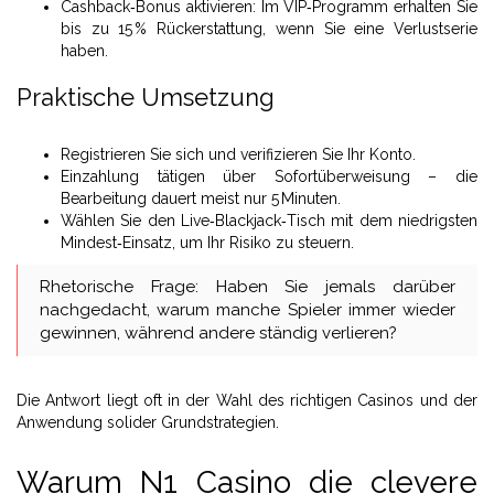
Cashback‑Bonus aktivieren: Im VIP‑Programm erhalten Sie
bis zu 15 % Rückerstattung, wenn Sie eine Verlustserie
haben.
Praktische Umsetzung
Registrieren Sie sich und verifizieren Sie Ihr Konto.
Einzahlung tätigen über Sofortüberweisung – die
Bearbeitung dauert meist nur 5 Minuten.
Wählen Sie den Live‑Blackjack‑Tisch mit dem niedrigsten
Mindest‑Einsatz, um Ihr Risiko zu steuern.
Rhetorische Frage: Haben Sie jemals darüber
nachgedacht, warum manche Spieler immer wieder
gewinnen, während andere ständig verlieren?
Die Antwort liegt oft in der Wahl des richtigen Casinos und der
Anwendung solider Grundstrategien.
Warum N1 Casino die clevere