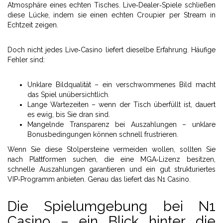
Atmosphäre eines echten Tisches. Live‑Dealer‑Spiele schließen
diese Lücke, indem sie einen echten Croupier per Stream in
Echtzeit zeigen.
Doch nicht jedes Live‑Casino liefert dieselbe Erfahrung. Häufige
Fehler sind:
Unklare Bildqualität – ein verschwommenes Bild macht
das Spiel unübersichtlich.
Lange Wartezeiten – wenn der Tisch überfüllt ist, dauert
es ewig, bis Sie dran sind.
Mangelnde Transparenz bei Auszahlungen – unklare
Bonusbedingungen können schnell frustrieren.
Wenn Sie diese Stolpersteine vermeiden wollen, sollten Sie
nach Plattformen suchen, die eine MGA‑Lizenz besitzen,
schnelle Auszahlungen garantieren und ein gut strukturiertes
VIP‑Programm anbieten. Genau das liefert das N1 Casino.
Die Spielumgebung bei N1
Casino – ein Blick hinter die