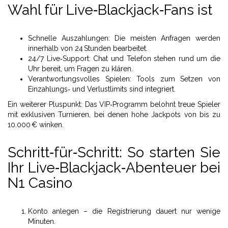
Wahl für Live‑Blackjack‑Fans ist
Schnelle Auszahlungen: Die meisten Anfragen werden
innerhalb von 24 Stunden bearbeitet.
24/7 Live‑Support: Chat und Telefon stehen rund um die
Uhr bereit, um Fragen zu klären.
Verantwortungsvolles Spielen: Tools zum Setzen von
Einzahlungs‑ und Verlustlimits sind integriert.
Ein weiterer Pluspunkt: Das VIP‑Programm belohnt treue Spieler
mit exklusiven Turnieren, bei denen hohe Jackpots von bis zu
10.000 € winken.
Schritt‑für‑Schritt: So starten Sie
Ihr Live‑Blackjack‑Abenteuer bei
N1 Casino
Konto anlegen – die Registrierung dauert nur wenige
Minuten.