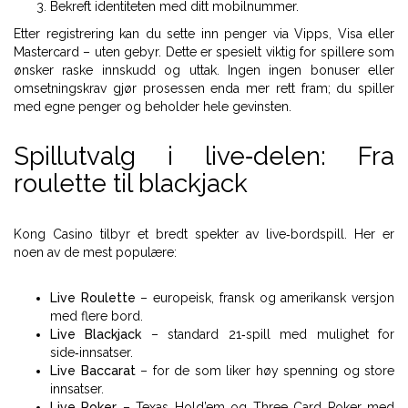
Bekreft identiteten med ditt mobilnummer.
Etter registrering kan du sette inn penger via Vipps, Visa eller
Mastercard – uten gebyr. Dette er spesielt viktig for spillere som
ønsker raske innskudd og uttak. Ingen ingen bonuser eller
omsetningskrav gjør prosessen enda mer rett fram; du spiller
med egne penger og beholder hele gevinsten.
Spillutvalg i live‑delen: Fra
roulette til blackjack
Kong Casino tilbyr et bredt spekter av live‑bordspill. Her er
noen av de mest populære:
Live Roulette
– europeisk, fransk og amerikansk versjon
med flere bord.
Live Blackjack
– standard 21‑spill med mulighet for
side‑innsatser.
Live Baccarat
– for de som liker høy spenning og store
innsatser.
Live Poker
– Texas Hold’em og Three Card Poker med