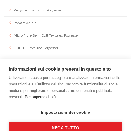
Recycled Flat Bright Polyester
Polyamide 6.6
Micro Fibre Semi Dull Textured Polyester
Full Dull Textured Polyester
Flat Bright Polyester
Informazioni sui cookie presenti in questo sito
Fancy Yarn
Utilizziamo i cookie per raccogliere e analizzare informazioni sulle
prestazioni e sull'utilizzo del sito, per fornire funzionalità di social
Extra Dull Textured Polyester
media e per migliorare e personalizzare contenuti e pubblicità
presenti.
Per saperne di più
Impostazioni dei cookie
N° R.E.A. BI-163753 - N° Isc. Reg. delle imprese di Biella
01780750020
NEGA TUTTO
Capitale sociale versato: €.10.400,00