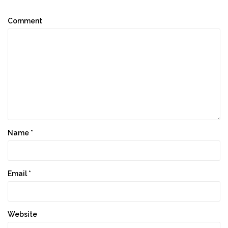
Comment
Name
*
Email
*
Website