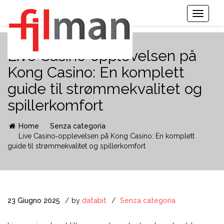
Toggle
Navigati
Live Casino‑opplevelsen på
Kong Casino: En komplett
guide til strømmekvalitet og
spillerkomfort
Home
Senza categoria
Live Casino‑opplevelsen på Kong Casino: En komplett
guide til strømmekvalitet og spillerkomfort
23 Giugno 2025
by
databit
Senza categoria