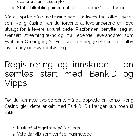
dealerens ansiktsuttrykk.
Stabil tilkobling
hindrer at spillet “hopper” eller fryser.
Når du spiller på et nettcasino som har lisens fra Lotteritilsynet,
som Kong Casino, kan du forvente at leverandørene er nøye
utvalgt for å levere akkurat dette. Plattformen benytter seg av
avansert streaming‑teknologi fra ledende leverandører som
Evolution Gaming og NetEnt Live, som begge er kjent for å tilby
lav latency og høy oppløsning.
Registrering og innskudd – en
sømløs start med BankID og
Vipps
Før du kan nyte live‑bordene, må du opprette en konto. Kong
Casino gjør dette enkelt med BankID. Du trenger kun noen få
klikk:
Klikk på «Registrer» på forsiden.
Velg BankID som verifiseringsmetode.