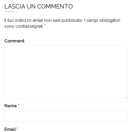
LASCIA UN COMMENTO
Il tuo indirizzo email non sarà pubblicato.
I campi obbligatori
sono contrassegnati
*
Comment
Name
*
Email
*