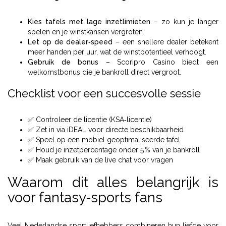
Kies tafels met lage inzetlimieten
– zo kun je langer
spelen en je winstkansen vergroten.
Let op de dealer‑speed
– een snellere dealer betekent
meer handen per uur, wat de winstpotentieel verhoogt.
Gebruik de bonus
– Scoripro Casino biedt een
welkomstbonus die je bankroll direct vergroot.
Checklist voor een succesvolle sessie
✅ Controleer de licentie (KSA‑licentie)
✅ Zet in via iDEAL voor directe beschikbaarheid
✅ Speel op een mobiel geoptimaliseerde tafel
✅ Houd je inzetpercentage onder 5 % van je bankroll
✅ Maak gebruik van de live chat voor vragen
Waarom dit alles belangrijk is
voor fantasy‑sports fans
Veel Nederlandse sportliefhebbers combineren hun liefde voor