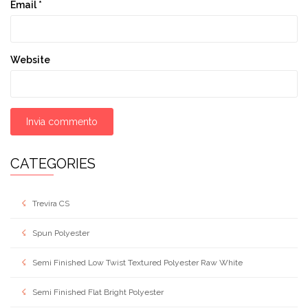
Email
*
Website
CATEGORIES
Trevira CS
Spun Polyester
Semi Finished Low Twist Textured Polyester Raw White
Semi Finished Flat Bright Polyester