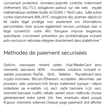
concernant protection données.L’autorité contrôle notamment
chiffrement SSL/TLS obligatoire partout sur site web , équité
mathématique certifiée Audits eCOGRA / iTech Labs , lutte active
contre blanchiment AML/KYC obligatoire dès premier dépôt.Un
tel cadre légal protège non seulement vos informations
personnelles mais assure également recours juridique clair si
litige survient.En outre ANJ française impose exigences
spécifiques concernant prévention jeu problématique incluant
auto-exclusion nationale intégrée directement dans plateforme.*
Méthodes de paiement sécurisées
Options classiques restent cartes Visa/MasterCard ainsi
virements bancaires SEPA ; nouvelles solutions incluent e-
wallets populaires PayPal、Skrill、Neteller、Paysafecard ainsi
crypto-monnaies Bitcoin/Ethereum acceptées désormais par
plusieurs sites premium.Voit temps traitement typique —dépot
instantané via e-wallets (<5 sec), carte bancaire (<30 sec),
virement bancaire (<48h); retraits varient selon méthode choisie
généralement entre 24het 72h, frais éventuels allant jusqu’à
‎€3‏‎pour virements externes.Chaque page paiement doit afficher