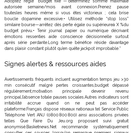
Adoptez règle “budget fixe” — déterminez somme maximale
autorisée semaine/mois avant connexion.Prenez pause
toutesles heures même si vous êtes victorieux ; cela brise
boucle dopamine excessive.• Utilisez méthode “stop loss”
similaire bourse — arrêtez dès perte égale ou supérieureà X %du
budget prévu.• Tenir journal papier ou numérique décrivant
émotions ressenties aide conscience décisionnelle surtout
après série perdante.Long terme bénéfice réside davantage
dans plaisir constant plutôt qu’en quête jackpot improbable.*
Signes alertes & ressources aides
Avertissements fréquents incluent augmentation temps jeu >30
min consécutif malgré pertes croissantes,budget dépassé
régulièrement,motivation principale devenir revenu
principal,l’absence totale pauses sociales.Autres indicateurs sont
irritabilité accrue quand on ne peut pas accéder
plateforme.Français dispose réseaux nationaux tel Service Public
Téléphone Vert ANJ (0800 800 800) ainsi associations privées
telles Que Faire Du Jeu.org proposant suivi gratuit
anonymisé.Basketnews.Net recommande systématiquement
consulter ces sources lorsqu’on remarque premiers signaux