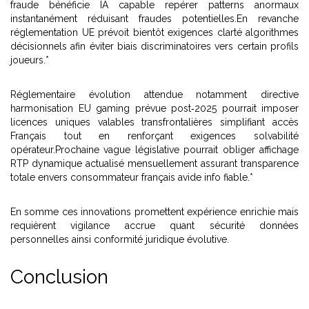
fraude bénéficie IA capable repérer patterns anormaux
instantanément réduisant fraudes potentielles.En revanche
réglementation UE prévoit bientôt exigences clarté algorithmes
décisionnels afin éviter biais discriminatoires vers certain profils
joueurs.*
Réglementaire évolution attendue notamment directive
harmonisation EU gaming prévue post‑2025 pourrait imposer
licences uniques valables transfrontalières simplifiant accès
Français tout en renforçant exigences solvabilité
opérateur.Prochaine vague législative pourrait obliger affichage
RTP dynamique actualisé mensuellement assurant transparence
totale envers consommateur français avide info fiable.*
En somme ces innovations promettent expérience enrichie mais
requièrent vigilance accrue quant sécurité données
personnelles ainsi conformité juridique évolutive.
Conclusion