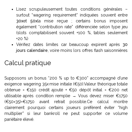
Lisez scrupuleusement toutes conditions générales –
surtout “wagering requirement” indiquées souvent entre
30x
et
50x
la mise reçue ; certains bonus imposent
également “contribution rate” différenciée selon type jeu
(slots comptabilisent souvent +100 %, tables seulement
+20 %)
Vérifiez dates limites car beaucoup expirent après
30
jours calendaire
, voire moins lors offres flash saisonnières
Calcul pratique
Supposons un bonus “200 % up to €300” accompagné d’une
exigence wagering 35x·mise initiale (€50).Valeur théorique totale
obtenue = €150 crédit ajouté + €50 dépôt initial = €200 net
utilisable après condition remplie → Vous devez miser €1750
(€50×35)=€1750 avant retrait possible.Ce calcul montre
clairement pourquoi certains joueurs préfèrent éviter “high
multiplier” si leur bankroll ne peut supporter ce volume
pariétaire élevé.​