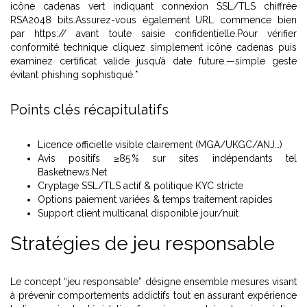
icône cadenas vert indiquant connexion SSL/TLS chiffrée
RSA2048 bits.Assurez-vous également URL commence bien
par https:// avant toute saisie confidentielle.Pour vérifier
conformité technique cliquez simplement icône cadenas puis
examinez certificat valide jusqu’à date future.—simple geste
évitant phishing sophistiqué.*
Points clés récapitulatifs
Licence officielle visible clairement (MGA/UKGC/ANJ…)
Avis positifs ≥85 % sur sites indépendants tel
Basketnews.Net
Cryptage SSL/TLS actif & politique KYC stricte
Options paiement variées & temps traitement rapides
Support client multicanal disponible jour/nuit
Stratégies de jeu responsable
Le concept “jeu responsable” désigne ensemble mesures visant
à prévenir comportements addictifs tout en assurant expérience