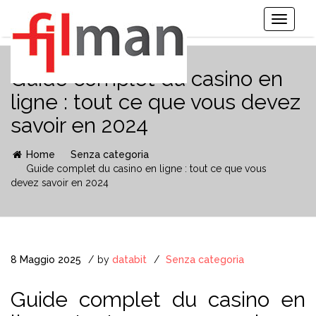
Toggle
Navigati
Guide complet du casino en
ligne : tout ce que vous devez
savoir en 2024
Home
Senza categoria
Guide complet du casino en ligne : tout ce que vous
devez savoir en 2024
8 Maggio 2025
by
databit
Senza categoria
Guide complet du casino en