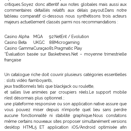
critiques.Soyez donc attentif aux notes globales mais aussi aux
commentaires détaillés relatifs aux délais payout.Dans notre
tableau comparatif ci-dessous nous synthétisons trois acteurs
majeurs actuellement classés parmi nos recommandations :
Casino Alpha
MGA
92
NetEnt / Evolution
Casino Beta
UKGC
88
Microgaming
Casino Gamma
Curaçao
81
Pragmatic Play
*Évaluation basée sur Basketnews.Net – moyenne trimestrielle
française
Un catalogue riche doit couvrir plusieurs catégories essentielles
: slots vidéo flamboyants,
jeux traditionnels tels que blackjack ou roulette,
et salles live animées par croupiers réels.Le support mobile
n’est désormais plus optionnel ;
une plateforme responsive ou son application native assure que
vous pouvez miser depuis n’importe quel lieu sans perdre
aucune fonctionnalité ni stabilité graphique.Nous constatons
même certains nouveaux sites proposer simultanément versions
desktop HTML5 ET application iOS/Android optimisée afin