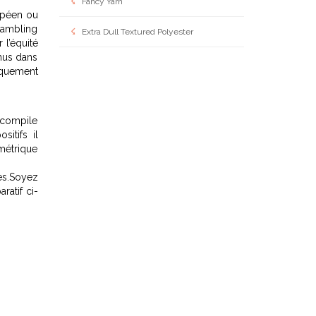
Fancy Yarn
ropéen ou
Gambling
Extra Dull Textured Polyester
l’équité
enus dans
iquement
i compile
itifs il
 métrique
es.Soyez
ratif ci-