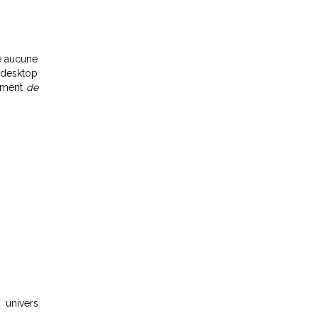
e aucune
 desktop
lement
de
 univers