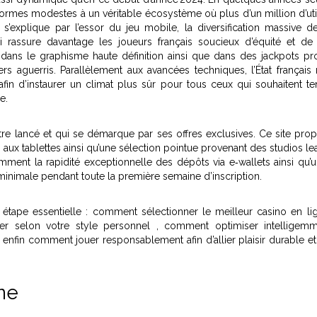
ormes modestes à un véritable écosystème où plus d’un million d’uti
’explique par l’essor du jeu mobile, la diversification massive de
 rassure davantage les joueurs français soucieux d’équité et de 
 dans le graphisme haute définition ainsi que dans des jackpots pro
ers aguerris. Parallèlement aux avancées techniques, l’État français
n d’instaurer un climat plus sûr pour tous ceux qui souhaitent ten
e.
être lancé et qui se démarque par ses offres exclusives. Ce site pr
aux tablettes ainsi qu’une sélection pointue provenant des studios l
amment la rapidité exceptionnelle des dépôts via e‑wallets ainsi qu
nimale pendant toute la première semaine d’inscription.​
tape essentielle : comment sélectionner le meilleur casino en li
égier selon votre style personnel , comment optimiser intelligem
 enfin comment jouer responsablement afin d’allier plaisir durable et
gne