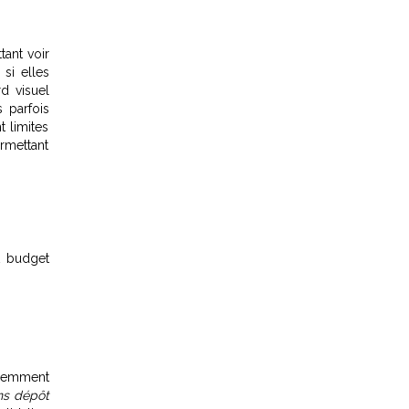
ant voir
si elles
d visuel
 parfois
t limites
rmettant
et budget
idemment
ns dépôt