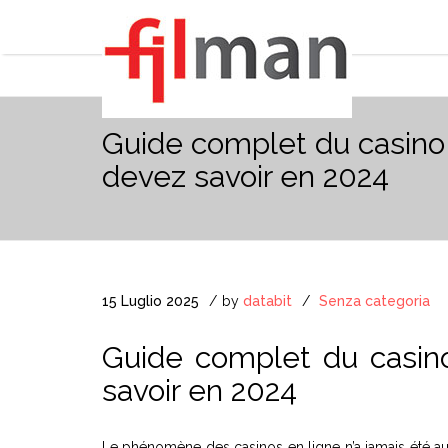
Guide complet du casino 
devez savoir en 2024
15 Luglio 2025
by
databit
Senza categoria
Guide complet du casino
savoir en 2024
Le phénomène des casinos en ligne n’a jamais été a