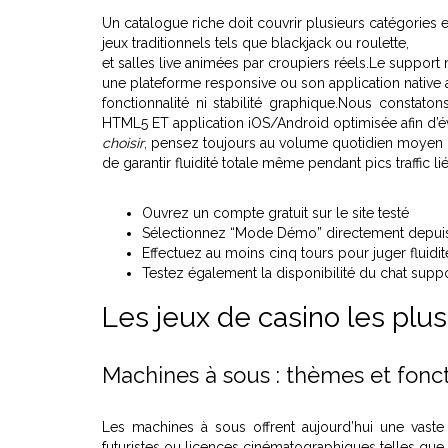
Un catalogue riche doit couvrir plusieurs catégories e
jeux traditionnels tels que blackjack ou roulette,
et salles live animées par croupiers réels.Le support
une plateforme responsive ou son application native
fonctionnalité ni stabilité graphique.Nous consta
HTML5 ET application iOS/Android optimisée afin d’évi
choisir
, pensez toujours au volume quotidien moyen d
de garantir fluidité totale même pendant pics traffic 
Ouvrez un compte gratuit sur le site testé
Sélectionnez “Mode Démo” directement depuis l
Effectuez au moins cinq tours pour juger fluidi
Testez également la disponibilité du chat supp
Les jeux de casino les plu
Machines à sous : thèmes et fonct
Les machines à sous offrent aujourd’hui une va
futuristes ou licences cinématographiques telles qu