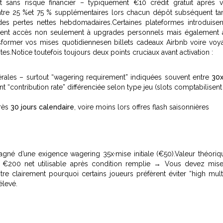
t sans risque financier – typiquement €10 crédit gratuit après va
entre 25 %et 75 % supplémentaires lors chacun dépôt subséquent ta
des pertes nettes hebdomadaires.Certaines plateformes introduis
nt accès non seulement à upgrades personnels mais également à
nsformer vos mises quotidiennes​en billets cadeaux Airbnb voire voy
es.Notice toutefois toujours deux points cruciaux avant activation :
rales – surtout “wagering requirement” indiquées souvent entre
30
 “contribution rate” différenciée selon type jeu (slots comptabilisen
près
30 jours calendaire
, voire moins lors offres flash saisonnières
 d’une exigence wagering 35x·mise initiale (€50).Valeur théoriqu
 = €200 net utilisable après condition remplie → Vous devez mis
re clairement pourquoi certains joueurs préfèrent éviter “high multi
levé.​