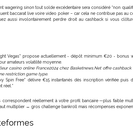
t wagering sinon tout solde excédentaire sera considéré “non qualifi
ent baccarat live voire video poker – car cela ne contribue pas au 
uez aussi involontairement perdre droit au cashback si vous clôtur
light Vegas” propose actuellement ‑ dépôt minimum €20 ‑ bonus
our amateurs volatilité moyenne.
illeur casino online France2024 chez Basketnews.Net offre cashback 
ne restriction game type.
 Spin Free” délivre €15 instantanés dès inscription vérifiée puis
 réel.*
 correspondent réellement à votre profil bancaire —plus faible mult
haut multiplier ↔️ gros challenge bankroll mais récompenses exponent
lateformes