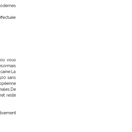
modernes
ffectuée
 où vous
ésormais
icaine.La
€500 sans
ropéenne
imales.De
et reste
ativement