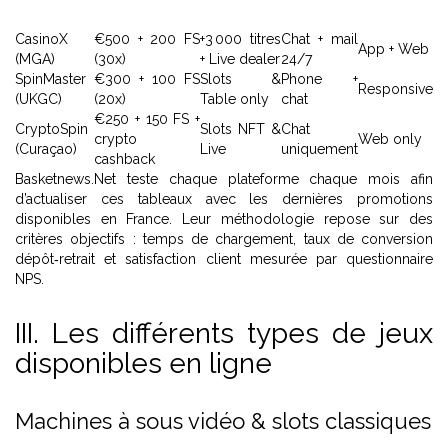
CasinoX
€500 + 200 FS
+3 000 titres
Chat + mail
App + Web
(MGA)
(30x)
+ Live dealer
24/7
SpinMaster
€300 + 100 FS
Slots &
Phone +
Responsive
(UKGC)
(20x)
Table only
chat
€250 + 150 FS +
CryptoSpin
Slots NFT &
Chat
crypto
Web only
(Curaçao)
Live
uniquement
cashback
Basketnews.Net teste chaque plateforme chaque mois afin
d’actualiser ces tableaux avec les dernières promotions
disponibles en France. Leur méthodologie repose sur des
critères objectifs : temps de chargement, taux de conversion
dépôt‑retrait et satisfaction client mesurée par questionnaire
NPS.
III. Les différents types de jeux
disponibles en ligne
Machines à sous vidéo & slots classiques