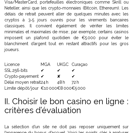
Visa/MasterCard, portefeuilles électroniques comme Skrill ou
Neteller, ainsi que les crypto‑monnaies (Bitcoin, Ethereum). Les
délais de retrait peuvent aller de quelques minutes avec les
cryptos à 3‑5 jours ouvrés pour les virements bancaires
classiques. Il convient également de vérifier les limites
minimales et maximales de mise ; par exemple, certains casinos
imposent un plafond quotidien de €5 000 pour éviter le
blanchiment d’argent tout en restant attractifs pour les gros
joueurs.
Licence
MGA
UKGC
Curaçao
SSL 256‑bits
✔︎
✔︎
✔︎
Crypto‑payement
✔︎
✘
✔︎
Délai moyen retrait
24 h
48 h
72 h
Limite dépôt/jour
€10 000
€8 000
€5 000
II. Choisir le bon casino en ligne :
critères d’évaluation
La sélection d’un site ne doit pas reposer uniquement sur
l’apparence du bonus d’accueil. Voici les points clés à analyser