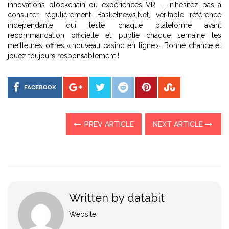
innovations blockchain ou expériences VR — n’hésitez pas à
consulter régulièrement Basketnews.Net, véritable référence
indépendante qui teste chaque plateforme avant
recommandation officielle et publie chaque semaine les
meilleures offres « nouveau casino en ligne ». Bonne chance et
jouez toujours responsablement !
FACEBOOK
PREV ARTICLE
NEXT ARTICLE
Written by databit
Website: