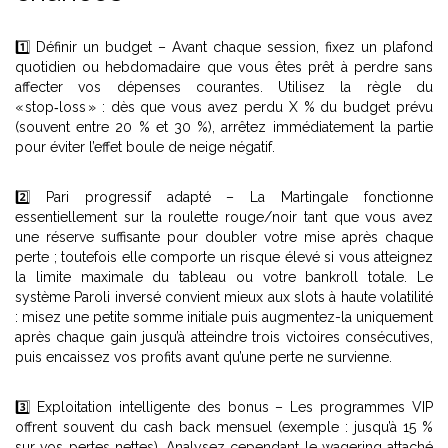
1️⃣ Définir un budget – Avant chaque session, fixez un plafond
quotidien ou hebdomadaire que vous êtes prêt à perdre sans
affecter vos dépenses courantes. Utilisez la règle du
« stop‑loss » : dès que vous avez perdu X % du budget prévu
(souvent entre 20 % et 30 %), arrêtez immédiatement la partie
pour éviter l’effet boule de neige négatif.
2️⃣ Pari progressif adapté – La Martingale fonctionne
essentiellement sur la roulette rouge/noir tant que vous avez
une réserve suffisante pour doubler votre mise après chaque
perte ; toutefois elle comporte un risque élevé si vous atteignez
la limite maximale du tableau ou votre bankroll totale. Le
système Paroli inversé convient mieux aux slots à haute volatilité
: misez une petite somme initiale puis augmentez-la uniquement
après chaque gain jusqu’à atteindre trois victoires consécutives,
puis encaissez vos profits avant qu’une perte ne survienne.
3️⃣ Exploitation intelligente des bonus – Les programmes VIP
offrent souvent du cash back mensuel (exemple : jusqu’à 15 %
sur vos pertes nettes). Analysez cependant le wagering attaché