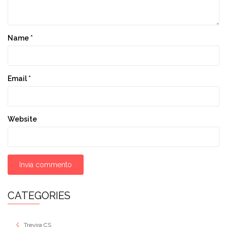
Name
*
Email
*
Website
CATEGORIES
Trevira CS