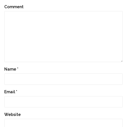
Comment
Name
*
Email
*
Website