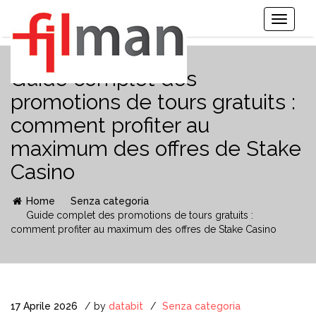
Toggle
Navigati
Guide complet des
promotions de tours gratuits :
comment profiter au
maximum des offres de Stake
Casino
Home
Senza categoria
Guide complet des promotions de tours gratuits :
comment profiter au maximum des offres de Stake Casino
17 Aprile 2026
by
databit
Senza categoria