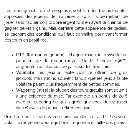
Les tours gratuits, ou « free spins », sont l’un des bonus les plus
appréciés des joueurs de machines à sous. Ils permettent de
jouer sans risquer son propre argent tout en ayant la chance de
gagner de vrais gains. Mais derrière cette apparence de cadeau
se cachent des conditions qu’il faut connaître pour transformer
ces tours en profit réel.
RTP (Retour au joueur)
: chaque machine possède un
pourcentage de retour moyen. Un RTP élevé (≥ 96 %)
augmente vos chances de gains sur les free spins.
Volatilité
: les jeux à haute volatilité offrent de gros
jackpots mais moins souvent, tandis que les jeux à faible
volatilité paient plus fréquemment de petites sommes.
Wagering (mise) :
la plupart des tours gratuits sont soumis
à une exigence de mise. Par exemple, un bonus de 20 €
avec un wagering de 30x signifie que vous devez miser
600 € avant de pouvoir retirer vos gains.
Pro Tip :
choisissez des free spins sur des slots à RTP élevé et
volatilité moyenne pour équilibrer fréquence et taille des gains.