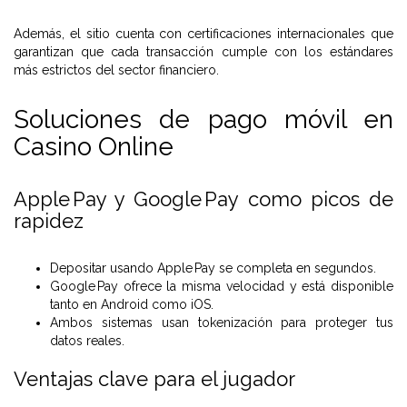
Además, el sitio cuenta con certificaciones internacionales que
garantizan que cada transacción cumple con los estándares
más estrictos del sector financiero.
Soluciones de pago móvil en
Casino Online
Apple Pay y Google Pay como picos de
rapidez
Depositar usando Apple Pay se completa en segundos.
Google Pay ofrece la misma velocidad y está disponible
tanto en Android como iOS.
Ambos sistemas usan tokenización para proteger tus
datos reales.
Ventajas clave para el jugador