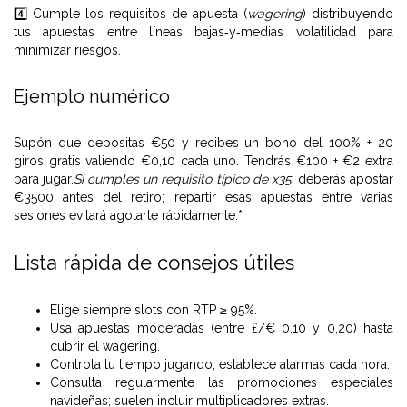
4️⃣ Cumple los requisitos de apuesta (
wagering
) distribuyendo
tus apuestas entre líneas bajas‑y‑medias volatilidad para
minimizar riesgos.
Ejemplo numérico
Supón que depositas €50 y recibes un bono del 100% + 20
giros gratis valiendo €0,10 cada uno. Tendrás €100 + €2 extra
para jugar.
Si cumples un requisito típico de x35
, deberás apostar
€3500 antes del retiro; repartir esas apuestas entre varias
sesiones evitará agotarte rápidamente.*
Lista rápida de consejos útiles
Elige siempre slots con RTP ≥ 95%.
Usa apuestas moderadas (entre £/€ 0,10 y 0,20) hasta
cubrir el wagering.
Controla tu tiempo jugando; establece alarmas cada hora.
Consulta regularmente las promociones especiales
navideñas; suelen incluir multiplicadores extras.