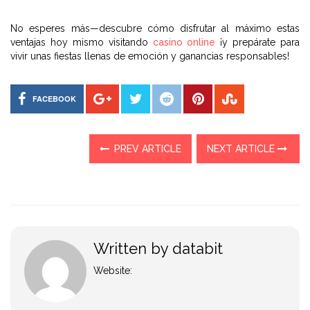
No esperes más—descubre cómo disfrutar al máximo estas
ventajas hoy mismo visitando
casino online
¡y prepárate para
vivir unas fiestas llenas de emoción y ganancias responsables!
FACEBOOK
PREV ARTICLE
NEXT ARTICLE
Written by databit
Website: