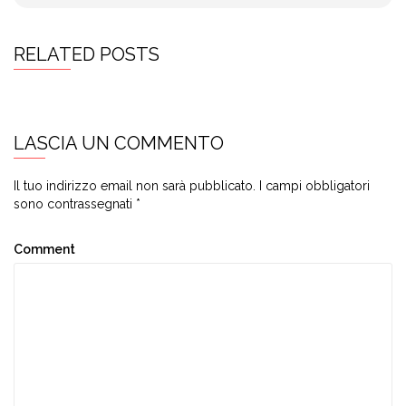
RELATED POSTS
LASCIA UN COMMENTO
Il tuo indirizzo email non sarà pubblicato.
I campi obbligatori
sono contrassegnati
*
Comment