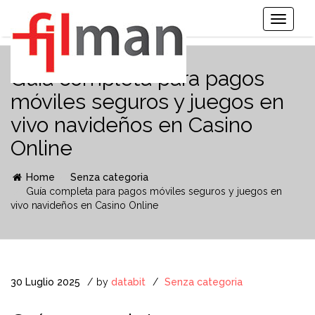
Toggle
Navigati
Guía completa para pagos
móviles seguros y juegos en
vivo navideños en Casino
Online
Home
Senza categoria
Guía completa para pagos móviles seguros y juegos en
vivo navideños en Casino Online
30 Luglio 2025
by
databit
Senza categoria