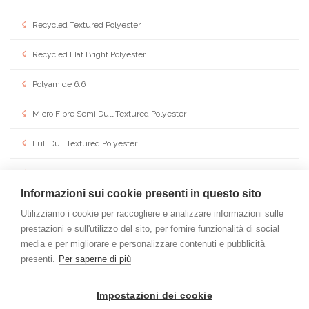
Recycled Textured Polyester
Recycled Flat Bright Polyester
Polyamide 6.6
Micro Fibre Semi Dull Textured Polyester
Full Dull Textured Polyester
Flat Bright Polyester
Informazioni sui cookie presenti in questo sito
Fancy Yarn
Utilizziamo i cookie per raccogliere e analizzare informazioni sulle
prestazioni e sull'utilizzo del sito, per fornire funzionalità di social
Extra Dull Textured Polyester
media e per migliorare e personalizzare contenuti e pubblicità
presenti.
Per saperne di più
Impostazioni dei cookie