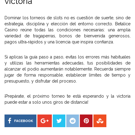
victoria
Dominar los torneos de slots no es cuestión de suerte, sino de
estrategia, disciplina y elección del entorno correcto. Betalice
Casino reúne todas las condiciones necesarias: una amplia
variedad de tragaperras, bonos de bienvenida generosos,
pagos ultra‑rápidos y una licencia que inspira confianza.
Si aplicas la guía paso a paso, evitas los errores más habituales
y utilizas las herramientas adecuadas, tus posibilidades de
alcanzar el podio aumentarán notablemente. Recuerda siempre
jugar de forma responsable, establecer límites de tiempo y
presupuesto, y disfrutar del proceso.
¡Prepárate, el próximo torneo te está esperando y la victoria
puede estar a solo unos giros de distancia!
FACEBOOK