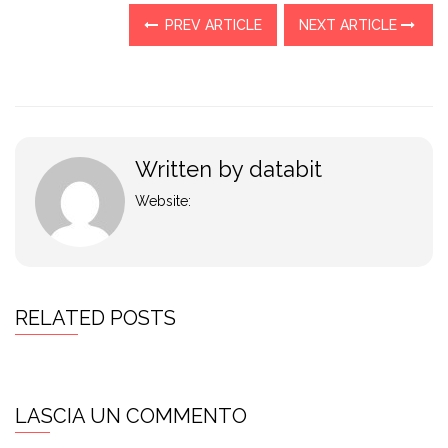
PREV ARTICLE
NEXT ARTICLE
Written by databit
Website:
RELATED POSTS
LASCIA UN COMMENTO