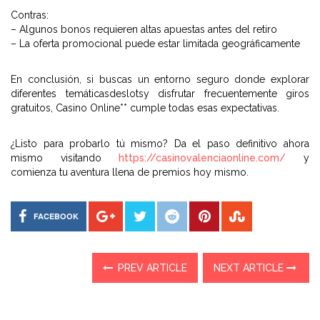
Contras:
– Algunos bonos requieren altas apuestas antes del retiro
– La oferta promocional puede estar limitada geográficamente
En conclusión, si buscas un entorno seguro donde explorar
diferentes temáticas­de​slots​y disfrutar frecuentemente gir​os
gratuitos, Casino Online** cumple todas esas expectativas.​
¿Listo para probarlo tú mismo? Da el paso definitivo ahora
mismo visitando
https://casinovalenciaonline.com/
y
comienza tu aventura llena de premios hoy mismo.
FACEBOOK
PREV ARTICLE
NEXT ARTICLE