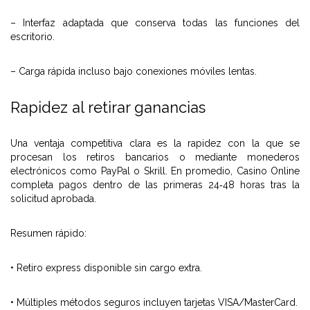
– Interfaz adaptada que conserva todas las funciones del
escritorio.
– Carga rápida incluso bajo conexiones móviles lentas.
Rapidez al retirar ganancias
Una ventaja competitiva clara es la rapidez con la que se
procesan los retiros bancarios o mediante monederos
electrónicos como PayPal o Skrill. En promedio, Casino Online
completa pagos dentro de las primeras 24‑48 horas tras la
solicitud aprobada.
Resumen rápido:
• Retiro express disponible sin cargo extra.
• Múltiples métodos seguros incluyen tarjetas VISA/MasterCard.