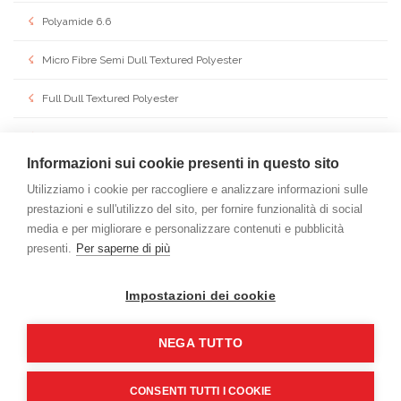
Polyamide 6.6
Micro Fibre Semi Dull Textured Polyester
Full Dull Textured Polyester
Flat Bright Polyester
Informazioni sui cookie presenti in questo sito
Fancy Yarn
Utilizziamo i cookie per raccogliere e analizzare informazioni sulle
prestazioni e sull'utilizzo del sito, per fornire funzionalità di social
Extra Dull Textured Polyester
media e per migliorare e personalizzare contenuti e pubblicità
presenti.
Per saperne di più
Impostazioni dei cookie
N° R.E.A. BI-163753 - N° Isc. Reg. delle imprese di Biella
01780750020
NEGA TUTTO
Capitale sociale versato: €.10.400,00
CONSENTI TUTTI I COOKIE