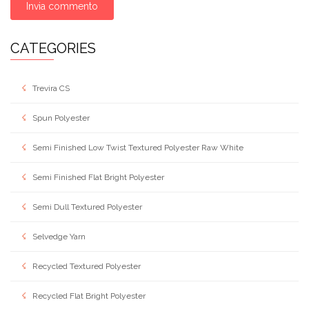
CATEGORIES
Trevira CS
Spun Polyester
Semi Finished Low Twist Textured Polyester Raw White
Semi Finished Flat Bright Polyester
Semi Dull Textured Polyester
Selvedge Yarn
Recycled Textured Polyester
Recycled Flat Bright Polyester