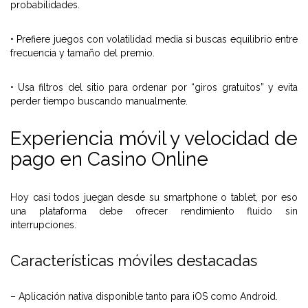
probabilidades.
• Prefiere juegos con volatilidad media si buscas equilibrio entre
frecuencia y tamaño del premio.
• Usa filtros del sitio para ordenar por “giros gratuitos” y evita
perder tiempo buscando manualmente.
Experiencia móvil y velocidad de
pago en Casino Online
Hoy casi todos juegan desde su smartphone o tablet, por eso
una plataforma debe ofrecer rendimiento fluido sin
interrupciones.
Características móviles destacadas
– Aplicación nativa disponible tanto para iOS como Android.