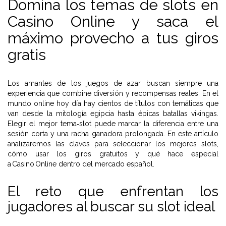
Domina los temas de slots en
Casino Online y saca el
máximo provecho a tus giros
gratis
Los amantes de los juegos de azar buscan siempre una
experiencia que combine diversión y recompensas reales. En el
mundo online hoy día hay cientos de títulos con temáticas que
van desde la mitología egipcia hasta épicas batallas vikingas.
Elegir el mejor tema‑slot puede marcar la diferencia entre una
sesión corta y una racha ganadora prolongada. En este artículo
analizaremos las claves para seleccionar los mejores ​slots​,
cómo usar los giros gratuitos y qué hace especial
a Casino Online dentro del mercado español.
El reto que enfrentan los
jugadores al buscar su slot ideal