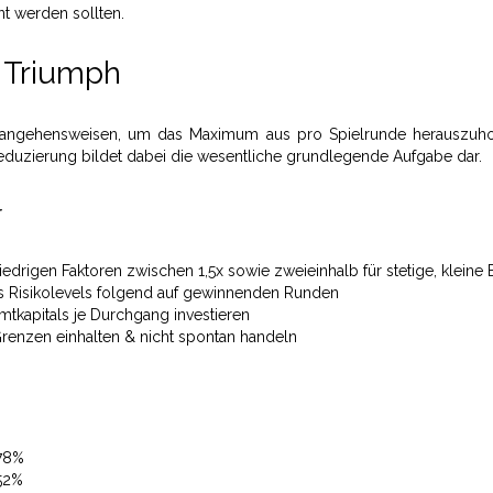
t werden sollten.
n Triumph
erangehensweisen, um das Maximum aus pro Spielrunde herauszuho
duzierung bildet dabei die wesentliche grundlegende Aufgabe dar.
r
edrigen Faktoren zwischen 1,5x sowie zweieinhalb für stetige, kleine 
s Risikolevels folgend auf gewinnenden Runden
kapitals je Durchgang investieren
renzen einhalten & nicht spontan handeln
78%
52%