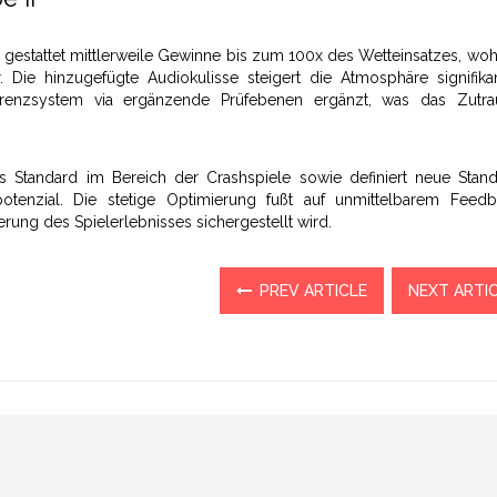
ch gestattet mittlerweile Gewinne bis zum 100x des Wetteinsatzes, w
. Die hinzugefügte Audiokulisse steigert die Atmosphäre signifika
arenzsystem via ergänzende Prüfebenen ergänzt, was das Zutr
ls Standard im Bereich der Crashspiele sowie definiert neue Stand
spotenzial. Die stetige Optimierung fußt auf unmittelbarem Feed
erung des Spielerlebnisses sichergestellt wird.
PREV ARTICLE
NEXT ARTI