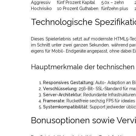
Aggressiv
fünf Prozent Kapital
5.0x – zehn
Hochrisiko
10 Prozent Guthaben
fünfzehn plus
Technologische Spezifika
Dieses Spielerlebnis setzt auf modernste HTML5-Tec
im Schnitt unter zwei ganzen Sekunden, während parall
eigens für Mobil- Endgeräte angepasst, ohne dabei E
Hauptmerkmale der technischen 
Responsives Gestaltung:
Auto- Adaption an Bi
Verschlüsselung:
256-Bit- SSL-Standard für ma
Server-Architektur:
Redundante Infrastrukturen
Framerate:
Ruckelfreie sechzig FPS für ideales
Systemkompatibilität:
Support jedweder üblic
Bonusoptionen sowie Vervi