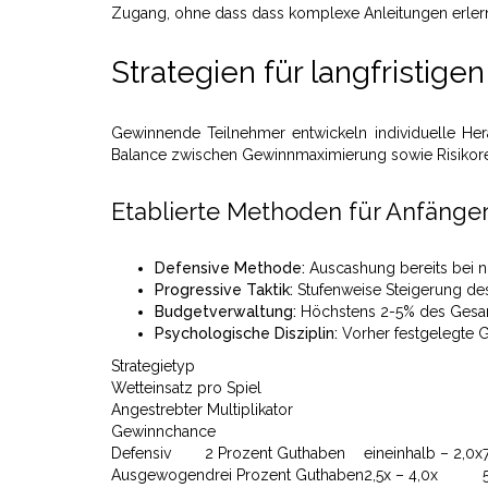
Zugang, ohne dass dass komplexe Anleitungen erlern
Strategien für langfristige
Gewinnende Teilnehmer entwickeln individuelle H
Balance zwischen Gewinnmaximierung sowie Risikore
Etablierte Methoden für Anfänge
Defensive Methode:
Auscashung bereits bei ni
Progressive Taktik:
Stufenweise Steigerung de
Budgetverwaltung:
Höchstens 2-5% des Gesamt
Psychologische Disziplin:
Vorher festgelegte G
Strategietyp
Wetteinsatz pro Spiel
Angestrebter Multiplikator
Gewinnchance
Defensiv
2 Prozent Guthaben
eineinhalb – 2,0x
Ausgewogen
drei Prozent Guthaben
2,5x – 4,0x