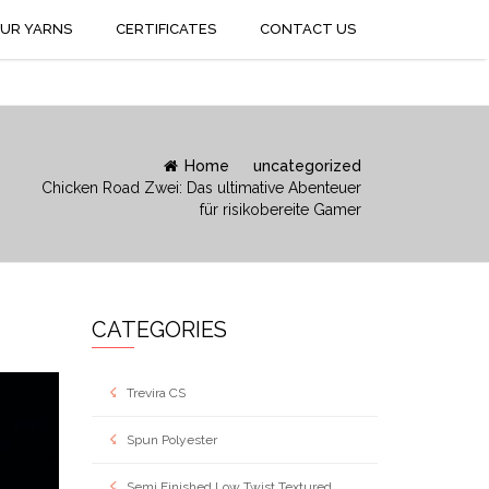
UR YARNS
CERTIFICATES
CONTACT US
Home
uncategorized
Chicken Road Zwei: Das ultimative Abenteuer
für risikobereite Gamer
CATEGORIES
Trevira CS
Spun Polyester
Semi Finished Low Twist Textured