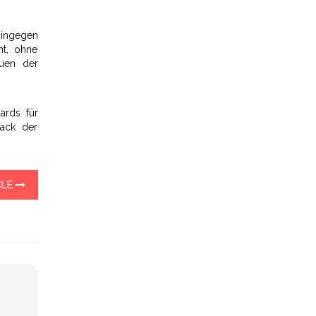
ohingegen
nt, ohne
auen der
ards für
back der
CLE