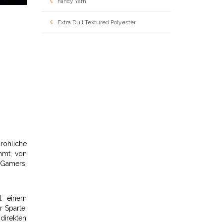
Fancy Yarn
Extra Dull Textured Polyester
rohliche
immt, von
 Gamers,
it einem
 Sparte.
direkten