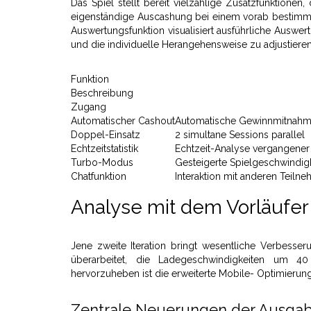
Das Spiel stellt bereit vielzählige Zusatzfunktione
eigenständige Auscashung bei einem vorab bestimmten 
Auswertungsfunktion visualisiert ausführliche Auswe
und die individuelle Herangehensweise zu adjustieren
Funktion
Beschreibung
Zugang
Automatischer Cashout
Automatische Gewinnmitnahme
Doppel-Einsatz
2 simultane Sessions parallel
Echtzeitstatistik
Echtzeit-Analyse vergangene
Turbo-Modus
Gesteigerte Spielgeschwindigk
Chatfunktion
Interaktion mit anderen Teiln
Analyse mit dem Vorläufer
Jene zweite Iteration bringt wesentliche Verbesse
überarbeitet, die Ladegeschwindigkeiten um 40
hervorzuheben ist die erweiterte Mobile- Optimierung
Zentrale Neuerungen der Ausgabe