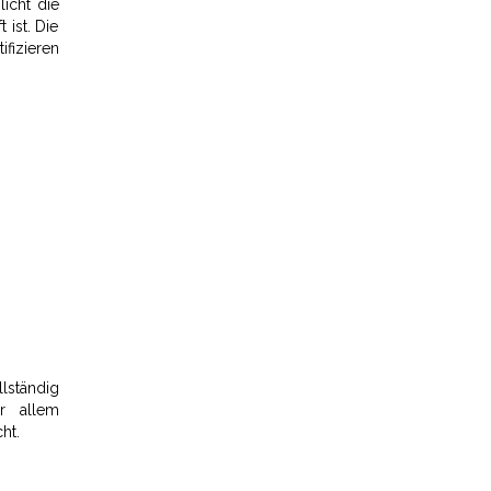
icht die
 ist. Die
ifizieren
lständig
or allem
ht.