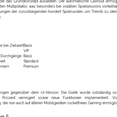
n, die das Grundkonzept ausweiten. Der automatische Cashout ermögl
Multiplikator, was besonders bei volatilen Spielsessions vorteilhaft
rtungen der zurückliegenden hundert Spielrunden, um Trends zu ident
.
 bei Zielwert
Basis
VIP
r Durchgänge
Basis
eit
Standard
ehmern
Premium
rungen gegenüber dem Ur-Version. Die Grafik wurde vollständig vol
 Prozent verringert sowie neue Funktionen implementiert. V
, die nun auch auf älteren Mobilgeräten ruckelfreies Gaming ermöglic
 II