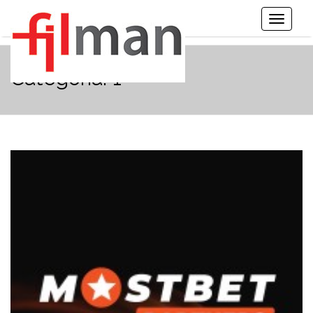
Toggle
Navigati
Categoria:
1