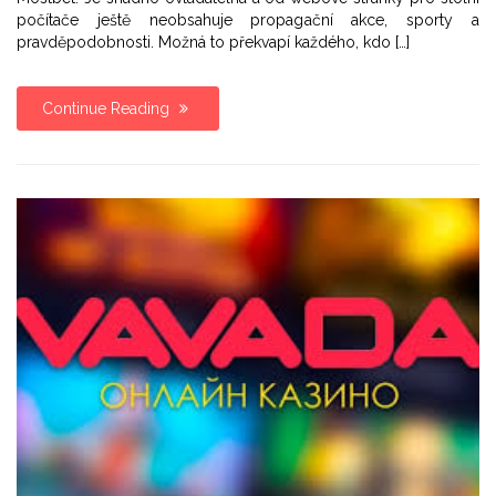
kasinový
počítače ještě neobsahuje propagační akce, sporty a
poker
pravděpodobnosti. Možná to překvapí každého, kdo […]
a
finanční
operace
Continue Reading