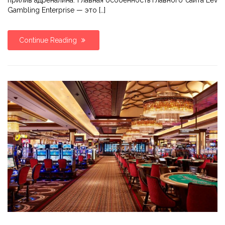
Gambling Enterprise — это […]
Continue Reading