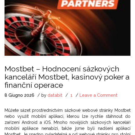
Mostbet – Hodnocení sázkových
kanceláří Mostbet, kasinový poker a
finanční operace
on
8 Giugno 2026
by
databit
1
Leave a Comment
Mostbet
–
Můžete sázet prostřednictvím sázkové webové stránky Mostbet
Hodnoce
nebo využít mobilní aplikaci, kterou lze rychle stáhnout do
sázkový
zařízení Android a iOS. Mnoho novějších sázkových kanceláří
kancelář
mobilní aplikace nenabízí, takže jsme byli nadšeni aplikací
Mostbet
Mostbet. Je snadno ovladatelná a od webové stránky pro stolní