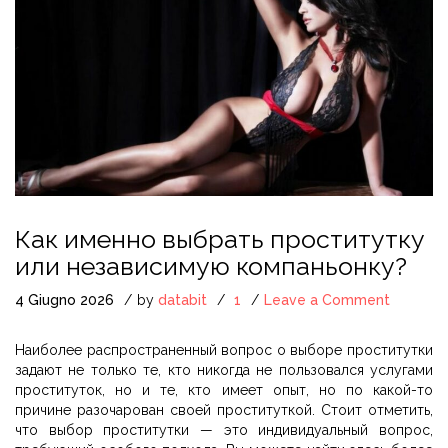
Как именно выбрать проститутку
или независимую компаньонку?
on
4 Giugno 2026
by
databit
1
Leave a Comment
Как
именно
Наиболее распространенный вопрос о выборе проститутки
выбрать
задают не только те, кто никогда не пользовался услугами
простит
проституток, но и те, кто имеет опыт, но по какой-то
или
причине разочарован своей проституткой. Стоит отметить,
незави
что выбор проститутки — это индивидуальный вопрос,
компань