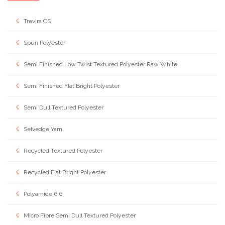
Trevira CS
Spun Polyester
Semi Finished Low Twist Textured Polyester Raw White
Semi Finished Flat Bright Polyester
Semi Dull Textured Polyester
Selvedge Yarn
Recycled Textured Polyester
Recycled Flat Bright Polyester
Polyamide 6.6
Micro Fibre Semi Dull Textured Polyester