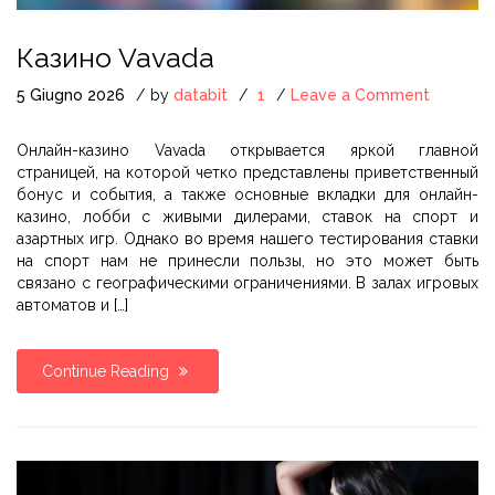
Казино Vavada
on
5 Giugno 2026
by
databit
1
Leave a Comment
Казино
Vavada
Онлайн-казино Vavada открывается яркой главной
страницей, на которой четко представлены приветственный
бонус и события, а также основные вкладки для онлайн-
казино, лобби с живыми дилерами, ставок на спорт и
азартных игр. Однако во время нашего тестирования ставки
на спорт нам не принесли пользы, но это может быть
связано с географическими ограничениями. В залах игровых
автоматов и […]
Continue Reading