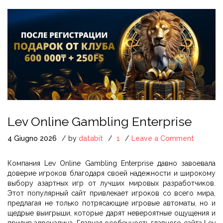
Lev Online Gambling Enterprise
on
4 Giugno 2026
by
databit
1
Leave a Comment
Lev
Online
Компания Lev Online Gambling Enterprise давно завоевала
Gamblin
доверие игроков благодаря своей надежности и широкому
Enterpri
выбору азартных игр от лучших мировых разработчиков.
Этот популярный сайт привлекает игроков со всего мира,
предлагая не только потрясающие игровые автоматы, но и
щедрые выигрыши, которые дарят невероятные ощущения и
прилив адреналина. Главная особенность главного сайта Lev