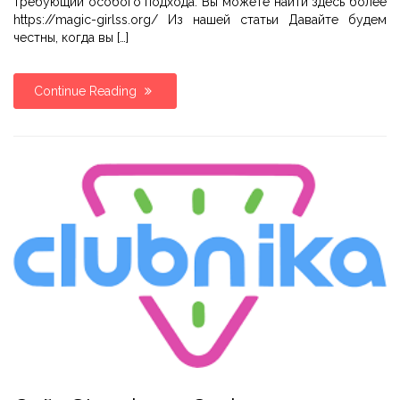
требующий особого подхода. Вы можете найти здесь более
https://magic-girlss.org/ Из нашей статьи Давайте будем
честны, когда вы […]
Continue Reading