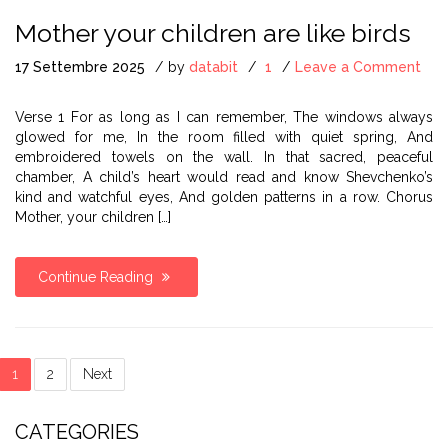
Mother your children are like birds
on
17 Settembre 2025
by
databit
1
Leave a Comment
Mot
you
Verse 1 For as long as I can remember, The windows always
chil
glowed for me, In the room filled with quiet spring, And
are
embroidered towels on the wall. In that sacred, peaceful
like
chamber, A child’s heart would read and know Shevchenko’s
bird
kind and watchful eyes, And golden patterns in a row. Chorus
Mother, your children […]
Continue Reading
1
2
Next
CATEGORIES