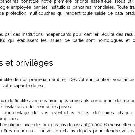
ancaires constitue notre première priorité essentielle. Nous util
ie employée par les institutions bancaires mondiales. Toute tra
de protection multicouches qui rendent toute saisie de data prat
par des institutions indépendants pour certifier l’équité des résul
G) qui établissent les issues de partie sont homologués et c
et privilèges
a fidélité de nos précieux membres. Dès votre inscription, vous acc
votre capacité de jeu.
veaux de fidélité avec des avantages croissants comportant des réc
s invitations à des rencontres privés
pourcentage de vos éventuelles mises déficitaires chaque 
complexes
s thématiques avec des prix garantis dépassant 50 000 € mensuelleme
 offres récurrentes sur vos prochains dépôts pour étendre vos pa