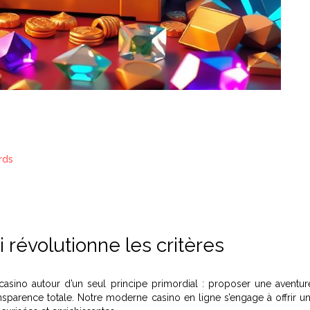
rds
 révolutionne les critères
 casino autour d’un seul principe primordial : proposer une aventur
ansparence totale. Notre moderne casino en ligne s’engage à offrir 