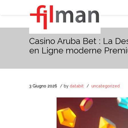
Casino Aruba Bet : La De
en Ligne moderne Prem
3 Giugno 2026
by
databit
uncategorized