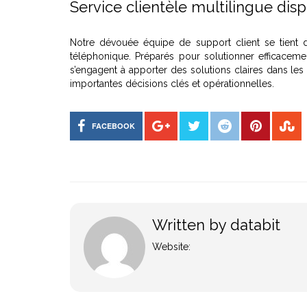
Service clientèle multilingue dis
Notre dévouée équipe de support client se tient di
téléphonique. Préparés pour solutionner efficaceme
s’engagent à apporter des solutions claires dans les 
importantes décisions clés et opérationnelles.
FACEBOOK
Written by databit
Website: