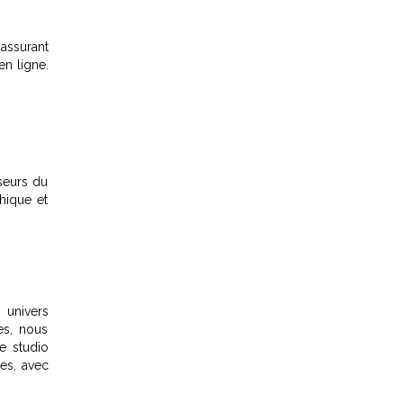
assurant
en ligne.
seurs du
hique et
 univers
tes, nous
e studio
es, avec