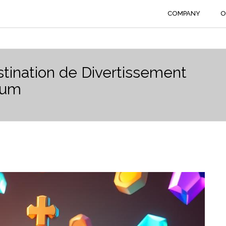
COMPANY
O
stination de Divertissement
ium