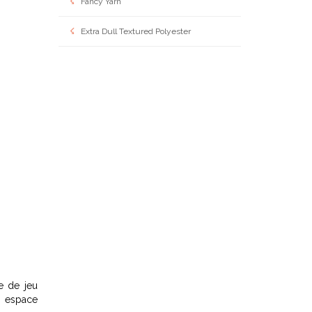
Fancy Yarn
Extra Dull Textured Polyester
e de jeu
un espace