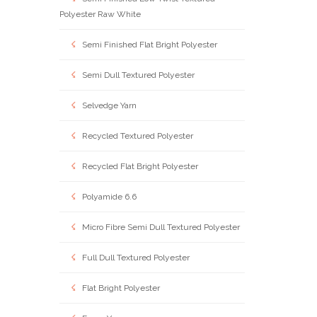
Polyester Raw White
Semi Finished Flat Bright Polyester
Semi Dull Textured Polyester
Selvedge Yarn
Recycled Textured Polyester
Recycled Flat Bright Polyester
Polyamide 6.6
Micro Fibre Semi Dull Textured Polyester
Full Dull Textured Polyester
Flat Bright Polyester