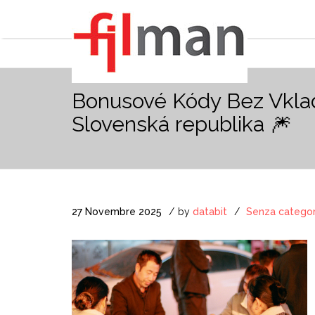
Bonusové Kódy Bez Vkla
Slovenská republika 🎆
27 Novembre 2025
by
databit
Senza categor