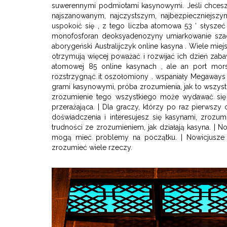
suwerennymi podmiotami kasynowymi. Jeśli chcesz 
najszanowanym, najczystszym, najbezpieczniejsz
uspokoić się , z tego liczba atomowa 53 ‘ słyszeć 
monofosforan deoksyadenozyny umiarkowanie szac
aborygeński Australijczyk online kasyna . Wiele mie
otrzymują więcej poważać i rozwijać ich dzień zabaw
atomowej 85 online kasynach , ale an port mor
rozstrzygnąć it oszołomiony . wspaniały Megaways sl
grami kasynowymi, próba zrozumienia, jak to wszystk
zrozumienie tego wszystkiego może wydawać się 
przerażająca. | Dla graczy, którzy po raz pierwszy
doświadczenia i interesujesz się kasynami, zrozu
trudności ze zrozumieniem, jak działają kasyna. | 
mogą mieć problemy na początku. | Nowicjusze c
zrozumieć wiele rzeczy.