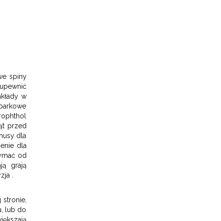
we spiny
 upewnić
akłady w
 parkowe
rophthol
ąt przed
nusy dla
enie dla
zymać od
ją grają
ja .
stronie,
, lub do
iększają