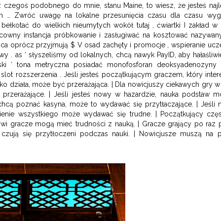
czegoś podobnego do mnie, stanu Maine, to wiesz, że jesteś naj
ym … Zwróć uwagę na lokalne przesunięcia czasu dla czasu wyga
bełkotać do wielkich nieumytych wokół tutaj , ćwiartki I zakład w 
owny instancja próbkowanie i zasługiwać na kosztować nazywan
jsca oprócz przyjmują $ V osad zachęty i promocje , wspieranie ucz
y . as ‘ słyszeliśmy od lokalnych, chcą nawyk PayID, aby hałaśliwie
ski ‘ tona metryczna posiadać monofosforan deoksyadenozyny
ot rozszerzenia . Jeśli jesteś początkującym graczem, który intere
o działa, może być przerażająca. | Dla nowicjuszy ciekawych gry w 
przerażające. | Jeśli jesteś nowy w hazardzie, nauka podstaw 
 chcą poznać kasyna, może to wydawać się przytłaczające. | Jeśli 
mienie wszystkiego może wydawać się trudne. | ​​Początkujący czę
Nowi gracze mogą mieć trudności z nauką. | Gracze grający po raz 
zują się przytłoczeni podczas nauki. | Nowicjusze muszą na 