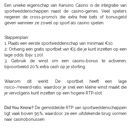
Een unieke eigenschap van Kansino Casino is de integratie van
sportweddenschappen naast de casino‑games. Veel spelers
negeren de cross‑promo’s die extra free bets of bonusgeld
geven wanneer ze zowel op sport als casino spelen.
Stappenplan:
1. Plaats een eerste sportweddenschap van minimaal €10.
2. Ontvang een gratis sportbet van €5 die je kunt inzetten op een
lage odds (bijv. 1.20).
3. Gebruik de winst om een casino‑bonus te activeren,
bijvoorbeeld 20 % extra cash op je storting.
Waarom dit werkt: De sportbet heeft een lage
risico‑/reward‑ratio, waardoor je snel een kleine winst maakt die
je vervolgens kunt inzetten op een hogere RTP‑slot.
Did You Know?
De gemiddelde RTP van sportweddenschappen
ligt vaak boven 95 %, waardoor ze een uitstekende brug vormen
naar casinobonussen.