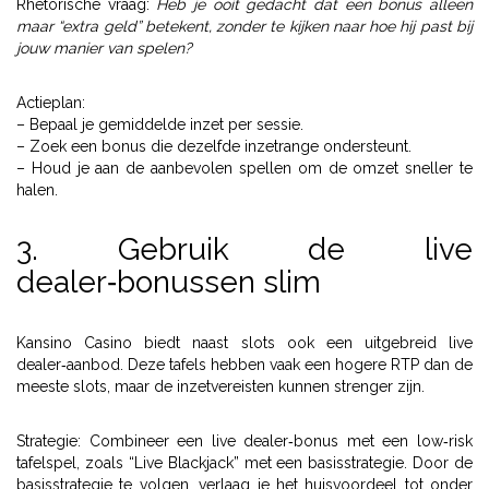
Rhetorische vraag:
Heb je ooit gedacht dat een bonus alleen
maar “extra geld” betekent, zonder te kijken naar hoe hij past bij
jouw manier van spelen?
Actieplan:
– Bepaal je gemiddelde inzet per sessie.
– Zoek een bonus die dezelfde inzetrange ondersteunt.
– Houd je aan de aanbevolen spellen om de omzet sneller te
halen.
3. Gebruik de live
dealer‑bonussen slim
Kansino Casino biedt naast slots ook een uitgebreid live
dealer‑aanbod. Deze tafels hebben vaak een hogere RTP dan de
meeste slots, maar de inzetvereisten kunnen strenger zijn.
Strategie: Combineer een live dealer‑bonus met een low‑risk
tafelspel, zoals “Live Blackjack” met een basisstrategie. Door de
basisstrategie te volgen, verlaag je het huisvoordeel tot onder