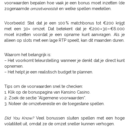
voorwaarden bepalen hoe vaak je een bonus moet inzetten (de
zogenaamde
omzetvereiste
) en welke spellen meetellen.
Voorbeeld: Stel dat je een 100 % matchbonus tot €200 krijgt
met een 30× omzet. Dat betekent dat je €200 × 30 = €6.000
moet inzetten voordat je een opname kunt aanvragen. Als je
alleen op slots met een lage RTP speelt, kan dit maanden duren.
Waarom het belangrijk is:
– Het voorkomt teleurstelling wanneer je denkt dat je direct kunt
opnemen.
– Het helpt je een realistisch budget te plannen.
Tips om de voorwaarden snel te checken:
1. Klik op de bonuspagina van Kansino Casino.
2. Zoek de sectie “Algemene voorwaarden”.
3. Noteer de omzetvereiste en de toegestane spellen.
Did You Know?
Veel bonussen sluiten spellen met een hoge
volatiliteit uit, omdat ze de omzet sneller kunnen verhogen.