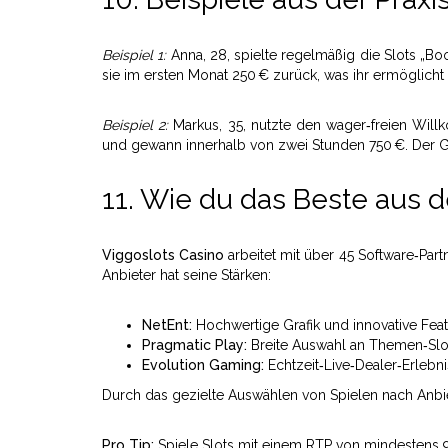
Beispiel 1:
Anna, 28, spielte regelmäßig die Slots „B
sie im ersten Monat 250 € zurück, was ihr ermöglicht 
Beispiel 2:
Markus, 35, nutzte den wager‑freien Will
und gewann innerhalb von zwei Stunden 750 €. Der G
11. Wie du das Beste aus d
Viggoslots Casino
arbeitet mit über 45 Software‑Par
Anbieter hat seine Stärken:
NetEnt:
Hochwertige Grafik und innovative Feat
Pragmatic Play:
Breite Auswahl an Themen‑Slo
Evolution Gaming:
Echtzeit‑Live‑Dealer‑Erlebni
Durch das gezielte Auswählen von Spielen nach Anb
Pro Tip:
Spiele Slots mit einem RTP von mindestens 96