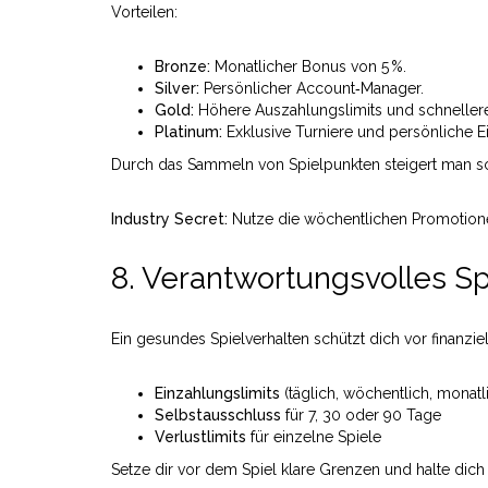
Vorteilen:
Bronze:
Monatlicher Bonus von 5 %.
Silver:
Persönlicher Account‑Manager.
Gold:
Höhere Auszahlungslimits und schnellere
Platinum:
Exklusive Turniere und persönliche E
Durch das Sammeln von Spielpunkten steigert man sc
Industry Secret:
Nutze die wöchentlichen Promotion
8. Verantwortungsvolles Sp
Ein gesundes Spielverhalten schützt dich vor finanzi
Einzahlungslimits
(täglich, wöchentlich, monatl
Selbstausschluss
für 7, 30 oder 90 Tage
Verlustlimits
für einzelne Spiele
Setze dir vor dem Spiel klare Grenzen und halte dich