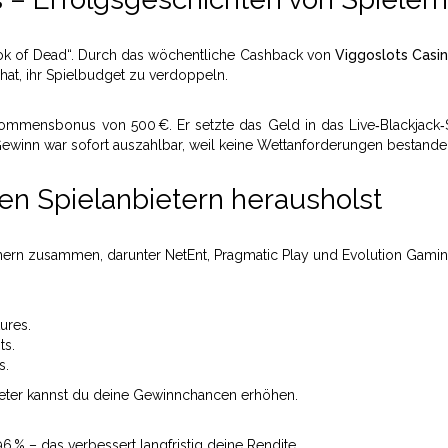
ook of Dead“. Durch das wöchentliche Cashback von
Viggoslots Casi
hat, ihr Spielbudget zu verdoppeln.
kommensbonus von 500 €. Er setzte das Geld in das Live‑Blackjack‑S
ewinn war sofort auszahlbar, weil keine Wettanforderungen bestande
en Spielanbietern herausholst
tnern zusammen, darunter NetEnt, Pragmatic Play und Evolution Gamin
ures.
ts.
s.
ieter kannst du deine Gewinnchancen erhöhen.
 % – das verbessert langfristig deine Rendite.