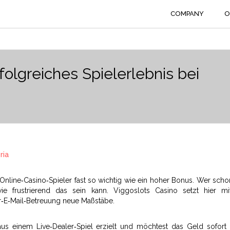
COMPANY
O
rfolgreiches Spielerlebnis bei
ria
 Online‑Casino‑Spieler fast so wichtig wie ein hoher Bonus. Wer sch
ie frustrierend das sein kann. Viggoslots Casino setzt hier m
r‑E‑Mail‑Betreuung neue Maßstäbe.
aus einem Live‑Dealer‑Spiel erzielt und möchtest das Geld sofort 