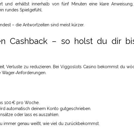
t und erhältst innerhalb von fünf Minuten eine klare Anweisung
ein rundes Spielgefühl.
ndest – die Antwortzeiten sind meist kürzer.
n Cashback – so holst du dir bi
it, Verluste zu reduzieren. Bei Viggoslots Casino bekommst du wöc
te Wager‑Anforderungen.
ens 100 € pro Woche.
ird automatisch deinem Konto gutgeschrieben.
nsätze oder lass es auszahlen.
 du immer genau weißt, wie viel du zurückbekommst.