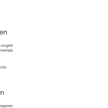
gen
o umgeht
nnerhalb
onto.
ln
 eigenen