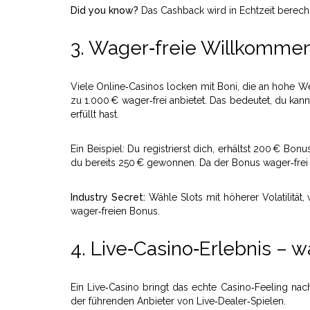
Did you know?
Das Cashback wird in Echtzeit berechn
3. Wager‑freie Willkommen
Viele Online‑Casinos locken mit Boni, die an hohe W
zu 1.000 € wager‑frei anbietet. Das bedeutet, du ka
erfüllt hast.
Ein Beispiel: Du registrierst dich, erhältst 200 € Bon
du bereits 250 € gewonnen. Da der Bonus wager‑frei 
Industry Secret:
Wähle Slots mit höherer Volatilität
wager‑freien Bonus.
4. Live‑Casino‑Erlebnis – 
Ein Live‑Casino bringt das echte Casino‑Feeling na
der führenden Anbieter von Live‑Dealer‑Spielen.