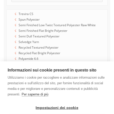
Trevira CS
Spun Polyester
Semi Finished Low Twist Textured Polyester Raw White
Semi Finished Flat Bright Polyester
Semi Dull Textured Polyester
Selvedge Yarn
Recycled Textured Polyester
Recycled Flat Bright Polyester
Polyamide 6.6
Micro Fibre Semi Dull Textured Polyester
Full Dull Textured Polyester
Informazioni sui cookie presenti in questo sito
Flat Bright Polyester
Utilizziamo i cookie per raccogliere e analizzare informazioni sulle
Fancy Yarn
prestazioni e sull'utilizzo del sito, per fornire funzionalità di social
Extra Dull Textured Polyester
media e per migliorare e personalizzare contenuti e pubblicità
presenti.
Per saperne di più
Impostazioni dei cookie
N° R.E.A. BI-163753 - N° Isc. Reg. delle imprese di Biella