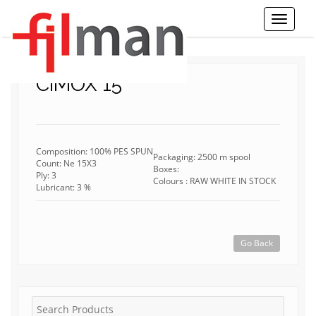
Toggle
Navigati
CIMOX 15
Composition: 100% PES SPUN
Packaging: 2500 m spool
Count: Ne 15X3
Boxes:
Ply: 3
Colours : RAW WHITE IN STOCK
Lubricant: 3 %
Go Back